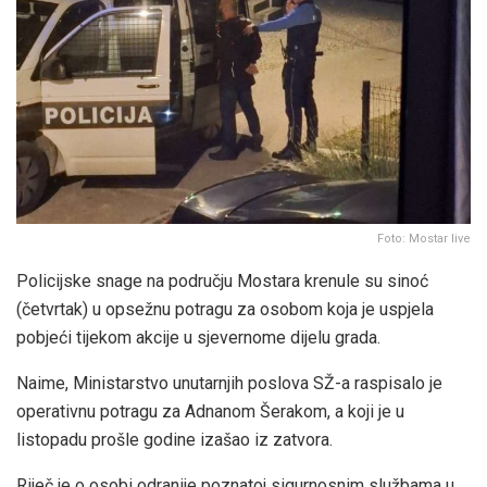
Foto: Mostar live
Policijske snage na području Mostara krenule su sinoć
(četvrtak) u opsežnu potragu za osobom koja je uspjela
pobjeći tijekom akcije u sjevernome dijelu grada.
Naime, Ministarstvo unutarnjih poslova SŽ-a raspisalo je
operativnu potragu za Adnanom Šerakom, a koji je u
listopadu prošle godine izašao iz zatvora.
Riječ je o osobi odranije poznatoj sigurnosnim službama u