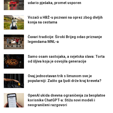
udario pješaka, promet usporen
Vozači u HBŽ-u pozvani na oprez zbog divljih
konja na cestama
Čuvari tradicije: Široki Brijeg odao priznanje
legendama MNL-a
Samo osam sastojaka, a svjetska slava: Torta
od šljiva koja je osvojila generacije
Ovaj jednostavan trik s limunom sve je
popularniji: Zašto ga ljudi drže kraj kreveta?
OpenAI ukida dnevna ograničenja za besplatne
korisnike ChatGPT-a: Stižu novi modeli i
neograničeni razgovori