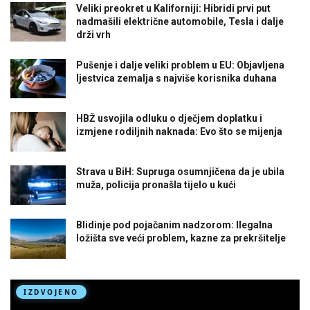
Veliki preokret u Kaliforniji: Hibridi prvi put
nadmašili električne automobile, Tesla i dalje
drži vrh
Pušenje i dalje veliki problem u EU: Objavljena
ljestvica zemalja s najviše korisnika duhana
HBŽ usvojila odluku o dječjem doplatku i
izmjene rodiljnih naknada: Evo što se mijenja
Strava u BiH: Supruga osumnjičena da je ubila
muža, policija pronašla tijelo u kući
Blidinje pod pojačanim nadzorom: Ilegalna
ložišta sve veći problem, kazne za prekršitelje