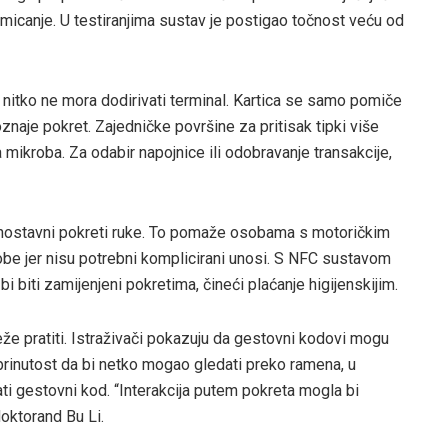
pomicanje. U testiranjima sustav je postigao točnost veću od
a nitko ne mora dodirivati terminal. Kartica se samo pomiče
oznaje pokret. Zajedničke površine za pritisak tipki više
 mikroba. Za odabir napojnice ili odobravanje transakcije,
ednostavni pokreti ruke. To pomaže osobama s motoričkim
obe jer nisu potrebni komplicirani unosi. S NFC sustavom
i biti zamijenjeni pokretima, čineći plaćanje higijenskijim.
teže pratiti. Istraživači pokazuju da gestovni kodovi mogu
zabrinutost da bi netko mogao gledati preko ramena, u
ti gestovni kod. “Interakcija putem pokreta mogla bi
doktorand Bu Li.