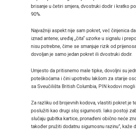
brisanje u četiri smjera, dvostruki dodir i kratko 
90%.
Najvažniji aspekt nije sam pokret, već činjenica d
iznad antene; uređaj „čita“ uzorke u signalu i prep
nisu potrebne, čime se smanjuje rizik od prijenosa
dovoljan je samo jedan pokret ili dvostruki dodir.
Umjesto da pritisnemo male tipke, dovoljni su j
poteškoćama i čini upotrebu lakšom za starije os
sa Sveučilišta British Columbia, PIN kodovi mogli b
Za razliku od brojevnih kodova, vlastiti pokret je 
poslužiti kao drugi sloj sigurnosti. Iako postoji 
slučaju gubitka kartice, pronađeni obično neće zna
također pružiti dodatnu sigurnosnu razinu”, kaže 