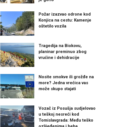
Požar izazvao odrone kod
Konjica na cestu: Kamenje
oštetilo vozila
Tragedija na Biokovu,
planinar preminuo zbog
vrućine i dehidracije
Nosite smokve ili grožđe na
more? Jedna vrećica vas
može skupo stajati
Vozač iz Posušja sudjelovao
u teškoj nesreći kod
Tomislavgrada: Među teško
ozlijeđenima i beba