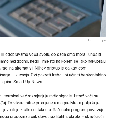
Foto: Freepik
u ili odobravamo veću svotu, do sada smo morali unositi
je samo nezgodno, nego i mjesto na kojem se lako nakupljaju
radi na alternativi. Njihov pristup je da karticom
nja ili kucanja. Ovi pokreti trebali bi učiniti beskontaktno
jim, piše Smart Up News.
ca i terminal već razmjenjuju radiosignale. Istraživači su
uređaj. To stvara sitne promjene u magnetskom polju koje
lijevo ili je kratko dotaknuta. Računalni program povezuje
gu prepoznati čak devet različitih pokreta – uključujući