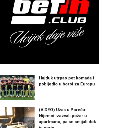
Hajduk utrpao pet komada i
pobijedio u borbi za Europu
(VIDEO) Užas u Poreču:
Nijemci izazvali požar u
apartmanu, pa se smijali dok
je gorio