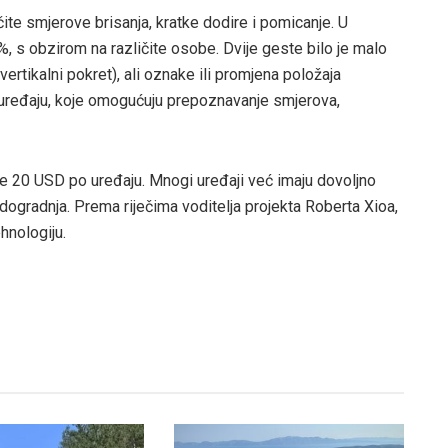
čite smjerove brisanja, kratke dodire i pomicanje. U
%, s obzirom na različite osobe. Dvije geste bilo je malo
rtikalni pokret), ali oznake ili promjena položaja
 uređaju, koje omogućuju prepoznavanje smjerova,
še 20 USD po uređaju. Mnogi uređaji već imaju dovoljno
adogradnja. Prema riječima voditelja projekta Roberta Xioa,
hnologiju.