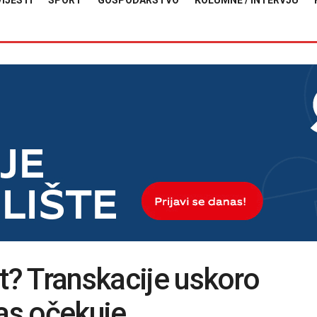
VIJESTI
SPORT
GOSPODARSTVO
KOLUMNE / INTERVJU
st? Transkacije uskoro
nas očekuje