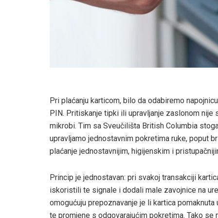
Pri plaćanju karticom, bilo da odabiremo napojnic
PIN. Pritiskanje tipki ili upravljanje zaslonom ni
mikrobi. Tim sa Sveučilišta British Columbia stoga 
upravljamo jednostavnim pokretima ruke, poput brisa
plaćanje jednostavnijim, higijenskim i pristupačni
Princip je jednostavan: pri svakoj transakciji karti
iskoristili te signale i dodali male zavojnice na 
omogućuju prepoznavanje je li kartica pomaknuta u
te promjene s odgovarajućim pokretima. Tako se mo