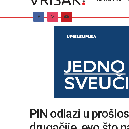
NASLOVNICA
PIN odlazi u prošlo
drugačije, evo što 