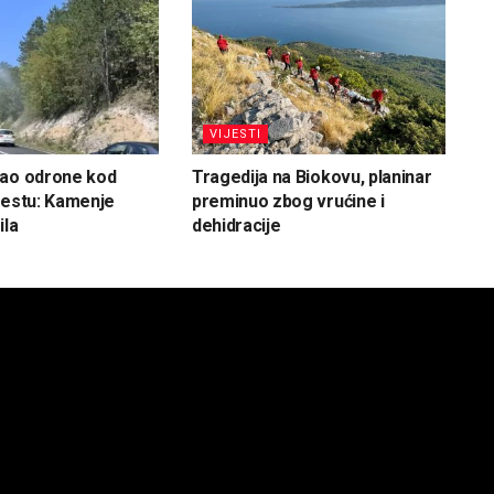
VIJESTI
vao odrone kod
Tragedija na Biokovu, planinar
cestu: Kamenje
preminuo zbog vrućine i
ila
dehidracije