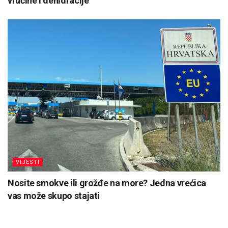
vrućine i dehidracije
VIJESTI
Nosite smokve ili grožđe na more? Jedna vrećica
vas može skupo stajati