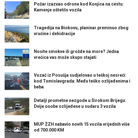
Požar izazvao odrone kod Konjica na cestu:
Kamenje oštetilo vozila
Tragedija na Biokovu, planinar preminuo zbog
vrućine i dehidracije
Nosite smokve ili grožđe na more? Jedna
vrećica vas može skupo stajati
Vozač iz Posušja sudjelovao u teškoj nesreći
kod Tomislavgrada: Među teško ozlijeđenima i
beba
Detalji prometne nezgode u Širokom Brijegu:
Dvije osobe ozlijeđene u sudaru 3 vozila
MUP ŽZH nabavio novih 15 vozila vrijednih više
od 700.000 KM