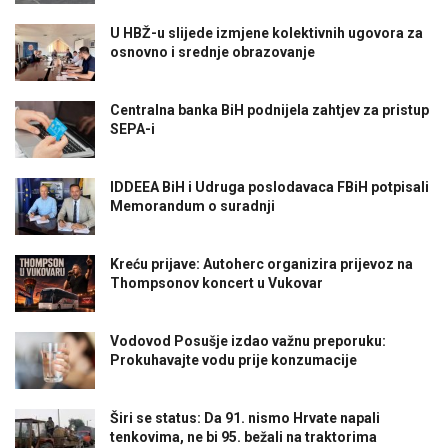
U HBŽ-u slijede izmjene kolektivnih ugovora za
osnovno i srednje obrazovanje
Centralna banka BiH podnijela zahtjev za pristup
SEPA-i
IDDEEA BiH i Udruga poslodavaca FBiH potpisali
Memorandum o suradnji
Kreću prijave: Autoherc organizira prijevoz na
Thompsonov koncert u Vukovar
Vodovod Posušje izdao važnu preporuku:
Prokuhavajte vodu prije konzumacije
Širi se status: Da 91. nismo Hrvate napali
tenkovima, ne bi 95. bežali na traktorima