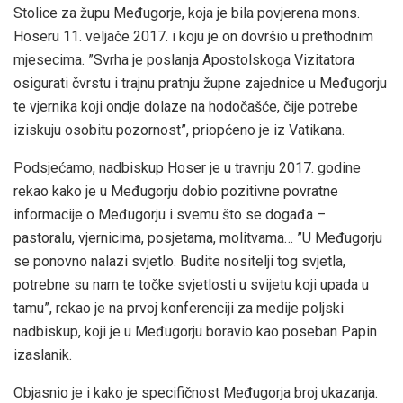
Stolice za župu Međugorje, koja je bila povjerena mons.
Hoseru 11. veljače 2017. i koju je on dovršio u prethodnim
mjesecima. ”Svrha je poslanja Apostolskoga Vizitatora
osigurati čvrstu i trajnu pratnju župne zajednice u Međugorju
te vjernika koji ondje dolaze na hodočašće, čije potrebe
iziskuju osobitu pozornost”, priopćeno je iz Vatikana.
Podsjećamo, nadbiskup Hoser je u travnju 2017. godine
rekao kako je u Međugorju dobio pozitivne povratne
informacije o Međugorju i svemu što se događa –
pastoralu, vjernicima, posjetama, molitvama… ”U Međugorju
se ponovno nalazi svjetlo. Budite nositelji tog svjetla,
potrebne su nam te točke svjetlosti u svijetu koji upada u
tamu”, rekao je na prvoj konferenciji za medije poljski
nadbiskup, koji je u Međugorju boravio kao poseban Papin
izaslanik.
Objasnio je i kako je specifičnost Međugorja broj ukazanja.