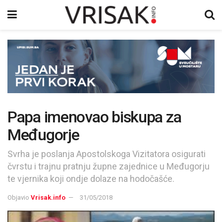
Papa imenovao biskupa za
Međugorje
Svrha je poslanja Apostolskoga Vizitatora osigurati
čvrstu i trajnu pratnju župne zajednice u Međugorju
te vjernika koji ondje dolaze na hodočašće.
Objavio
Vrisak.info
31/05/2018