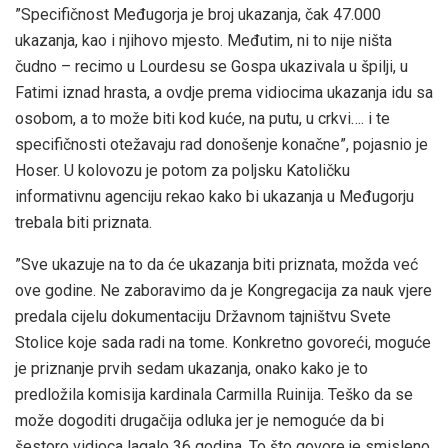
”Specifičnost Međugorja je broj ukazanja, čak 47.000
ukazanja, kao i njihovo mjesto. Međutim, ni to nije ništa
čudno – recimo u Lourdesu se Gospa ukazivala u špilji, u
Fatimi iznad hrasta, a ovdje prema vidiocima ukazanja idu sa
osobom, a to može biti kod kuće, na putu, u crkvi…. i te
specifičnosti otežavaju rad donošenje konačne”, pojasnio je
Hoser. U kolovozu je potom za poljsku Katoličku
informativnu agenciju rekao kako bi ukazanja u Međugorju
trebala biti priznata.
”Sve ukazuje na to da će ukazanja biti priznata, možda već
ove godine. Ne zaboravimo da je Kongregacija za nauk vjere
predala cijelu dokumentaciju Državnom tajništvu Svete
Stolice koje sada radi na tome. Konkretno govoreći, moguće
je priznanje prvih sedam ukazanja, onako kako je to
predložila komisija kardinala Carmilla Ruinija. Teško da se
može dogoditi drugačija odluka jer je nemoguće da bi
šestoro vidioca lagalo 36 godina. To što govore je smisleno.