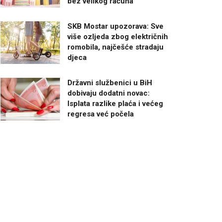
bez velikog računa
SKB Mostar upozorava: Sve
više ozljeda zbog električnih
romobila, najčešće stradaju
djeca
Državni službenici u BiH
dobivaju dodatni novac:
Isplata razlike plaća i većeg
regresa već počela