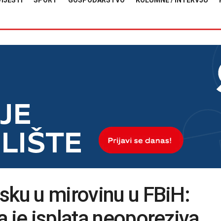
VIJESTI
SPORT
GOSPODARSTVO
KOLUMNE / INTERVJU
sku u mirovinu u FBiH:
a je isplata neoporeziva