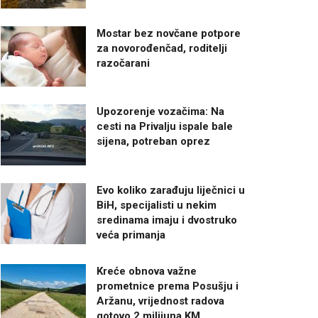
Mostar bez novčane potpore
za novorođenčad, roditelji
razočarani
Upozorenje vozačima: Na
cesti na Privalju ispale bale
sijena, potreban oprez
Evo koliko zarađuju liječnici u
BiH, specijalisti u nekim
sredinama imaju i dvostruko
veća primanja
Kreće obnova važne
prometnice prema Posušju i
Aržanu, vrijednost radova
gotovo 2 milijuna KM