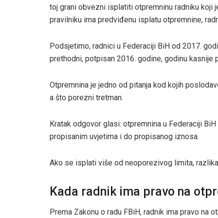
toj grani obvezni isplatiti otpremninu radniku koji
pravilniku ima predviđenu isplatu otpremnine, radn
Podsjetimo, radnici u Federaciji BiH od 2017. godi
prethodni, potpisan 2016. godine, godinu kasnije p
Otpremnina je jedno od pitanja kod kojih poslodav
a što porezni tretman.
Kratak odgovor glasi: otpremnina u Federaciji BiH
propisanim uvjetima i do propisanog iznosa.
Ako se isplati više od neoporezivog limita, razl
Kada radnik ima pravo na otp
Prema Zakonu o radu FBiH, radnik ima pravo na o