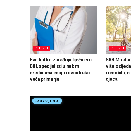
VIJESTI
VIJESTI
Evo koliko zarađuju liječnici u
SKB Mostar
BiH, specijalisti u nekim
više ozljeda
sredinama imaju i dvostruko
romobila, n
veća primanja
djeca