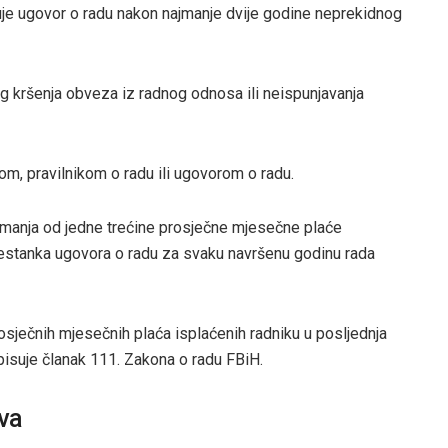
e ugovor o radu nakon najmanje dvije godine neprekidnog
g kršenja obveza iz radnog odnosa ili neispunjavanja
m, pravilnikom o radu ili ugovorom o radu.
 manja od jedne trećine prosječne mjesečne plaće
prestanka ugovora o radu za svaku navršenu godinu rada
sječnih mjesečnih plaća isplaćenih radniku u posljednja
opisuje članak 111. Zakona o radu FBiH.
va