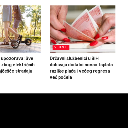
VIJESTI
 upozorava: Sve
Državni službenici u BiH
 zbog električnih
dobivaju dodatni novac: Isplata
ajčešće stradaju
razlike plaća i većeg regresa
već počela