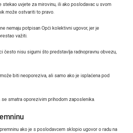
 je stekao uvjete za mirovinu, ili ako poslodavac u svom
ik može ostvariti to pravo.
ne nemaju potpisan Opći kolektivni ugovor, jer je
restao važiti.
ci često nisu sigurni što predstavlja radnopravnu obvezu,
 može biti neoporeziva, ali samo ako je isplaćena pod
ika se smatra oporezivim prihodom zaposlenika.
remninu
tpremninu ako je s poslodavcem sklopio ugovor o radu na