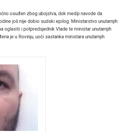
oćno osuđen zbog ubojstva, dok mediji navode da
ne još nije dobio sudski epilog. Ministarstvo unutarnjih
a oglasiti i potpredsjednik Vlade te ministar unutarnjih
na je u Rovinju, uoči sastanka ministara unutarnjih