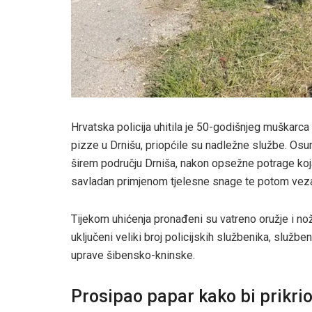
Hrvatska policija uhitila je 50-godišnjeg muškar
pizze u Drnišu, priopćile su nadležne službe. Osum
širem području Drniša, nakon opsežne potrage koja 
savladan primjenom tjelesne snage te potom vez
Tijekom uhićenja pronađeni su vatreno oružje i nož
uključeni veliki broj policijskih službenika, službeni
uprave šibensko-kninske.
Prosipao papar kako bi prikri