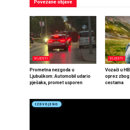
Povezane
objave
VIJESTI
VIJESTI
Prometna nezgoda u
Vozači u HB
Ljubuškom: Automobil udario
oprez zbog d
pješaka, promet usporen
cestama