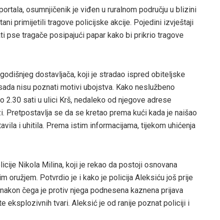
tala, osumnjičenik je viđen u ruralnom području u blizini
ni primijetili tragove policijske akcije. Pojedini izvještaji
ti pse tragače posipajući papar kako bi prikrio tragove
dišnjeg dostavljača, koji je stradao ispred obiteljske
 sada nisu poznati motivi ubojstva. Kako neslužbeno
 2.30 sati u ulici Krš, nedaleko od njegove adrese
azi. Pretpostavlja se da se kretao prema kući kada je naišao
avila i uhitila. Prema istim informacijama, tijekom uhićenja
olicije Nikola Milina, koji je rekao da postoji osnovana
 oružjem. Potvrdio je i kako je policija Aleksiću još prije
o, nakon čega je protiv njega podnesena kaznena prijava
eksplozivnih tvari. Aleksić je od ranije poznat policiji i