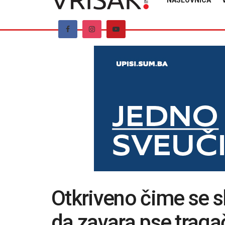
NASLOVNICA
Otkriveno čime se sl
da zavara pse traga