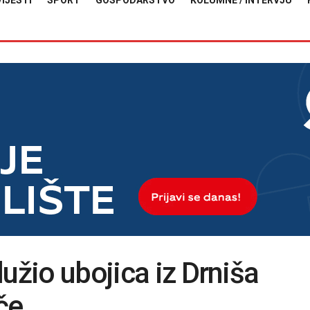
VIJESTI
SPORT
GOSPODARSTVO
KOLUMNE / INTERVJU
užio ubojica iz Drniša
če