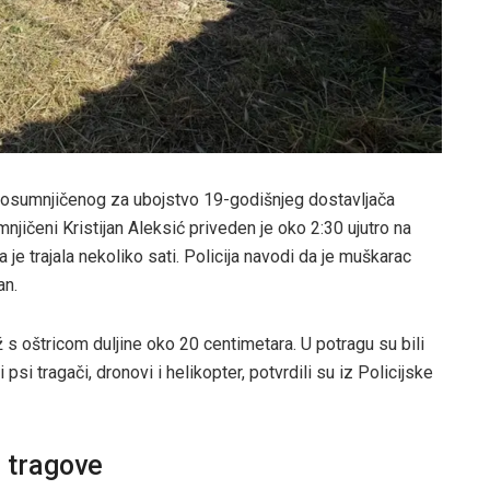
ca osumnjičenog za ubojstvo 19-godišnjeg dostavljača
njičeni Kristijan Aleksić priveden je oko 2:30 ujutro na
je trajala nekoliko sati. Policija navodi da je muškarac
an.
 s oštricom duljine oko 20 centimetara. U potragu su bili
 psi tragači, dronovi i helikopter, potvrdili su iz Policijske
o tragove