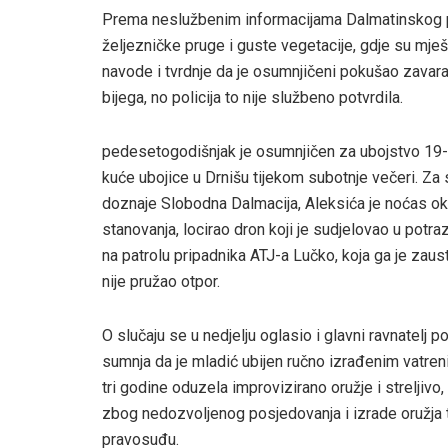
Prema neslužbenim informacijama Dalmatinskog por
željezničke pruge i guste vegetacije, gdje su mješta
navode i tvrdnje da je osumnjičeni pokušao zavara
bijega, no policija to nije službeno potvrdila.
pedesetogodišnjak je osumnjičen za ubojstvo 19-go
kuće ubojice u Drnišu tijekom subotnje večeri. Za
doznaje Slobodna Dalmacija, Aleksića je noćas oko
stanovanja, locirao dron koji je sudjelovao u potr
na patrolu pripadnika ATJ-a Lučko, koja ga je zaust
nije pružao otpor.
O slučaju se u nedjelju oglasio i glavni ravnatelj p
sumnja da je mladić ubijen ručno izrađenim vatrenim
tri godine oduzela improvizirano oružje i streljiv
zbog nedozvoljenog posjedovanja i izrade oružja te 
pravosuđu.