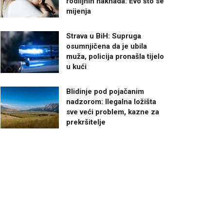
rodiljnih naknada: Evo što se
mijenja
Strava u BiH: Supruga
osumnjičena da je ubila
muža, policija pronašla tijelo
u kući
Blidinje pod pojačanim
nadzorom: Ilegalna ložišta
sve veći problem, kazne za
prekršitelje