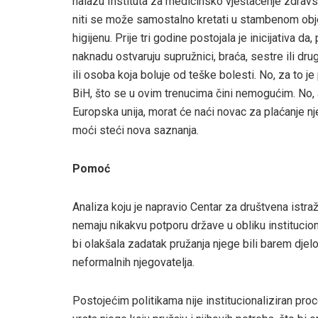
nalazu Instituta za medicinsko vještačenje zdrav
niti se može samostalno kretati u stambenom objekt
higijenu. Prije tri godine postojala je inicijativa 
naknadu ostvaruju supružnici, braća, sestre ili d
ili osoba koja boluje od teške bolesti. No, za to j
BiH, što se u ovim trenucima čini nemogućim. No, ako
Europska unija, morat će naći novac za plaćanje nje
moći steći nova saznanja.
Pomoć
Analiza koju je napravio Centar za društvena istra
nemaju nikakvu potporu države u obliku institucio
bi olakšala zadatak pružanja njege bili barem dje
neformalnih njegovatelja.
Postojećim politikama nije institucionaliziran proc