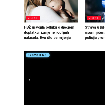
VIJESTI
VIJESTI
HBŽ usvojila odluku o dječjem
Strava u Bi
doplatku i izmjene rodiljnih
osumnjičena
naknada: Evo što se mijenja
policija pron