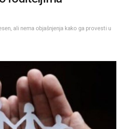
sen, ali nema objašnjenja kako ga provesti u