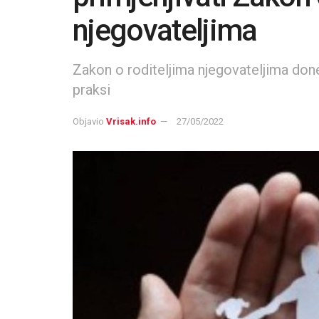
njegovateljima
Zakon o roditeljima njegovateljima done
praksi
Objavio
Vrisak.info
27/05/2022