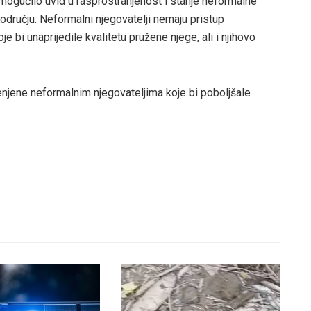
 omogućilo uvid u rasprostranjenost i stanje neformalne
odručju. Neformalni njegovatelji nemaju pristup
bi unaprijedile kvalitetu pružene njege, ali i njihovo
jenjene neformalnim njegovateljima koje bi poboljšale