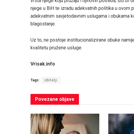
vrsta njege koju pružaju i njihovih potreba, što bi
njege u BiH te izradu adekvatnih politika u ovom p
adekvatnim savjetodavnim uslugama i obukama koje 
blagostanje.
Uz to, ne postoje institucionalizirane obuke nami
kvalitetu pružene usluge.
Vrisak.info
Tags:
obitelji
Povezane
objave