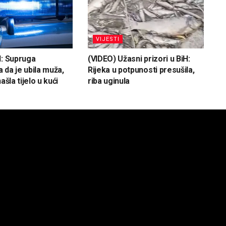
VIJESTI
H: Supruga
(VIDEO) Užasni prizori u BiH:
 da je ubila muža,
Rijeka u potpunosti presušila,
ašla tijelo u kući
riba uginula