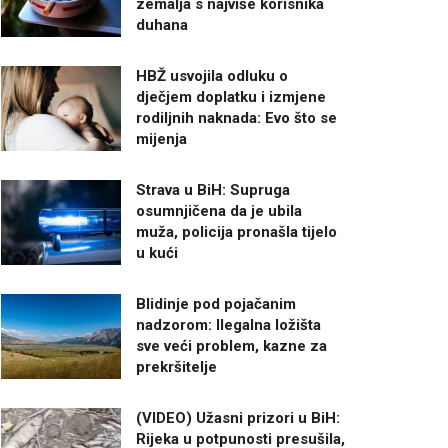
zemalja s najviše korisnika
duhana
HBŽ usvojila odluku o
dječjem doplatku i izmjene
rodiljnih naknada: Evo što se
mijenja
Strava u BiH: Supruga
osumnjičena da je ubila
muža, policija pronašla tijelo
u kući
Blidinje pod pojačanim
nadzorom: Ilegalna ložišta
sve veći problem, kazne za
prekršitelje
(VIDEO) Užasni prizori u BiH:
Rijeka u potpunosti presušila,