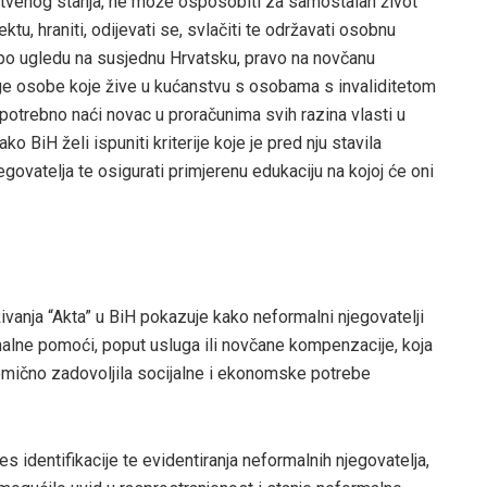
stvenog stanja, ne može osposobiti za samostalan život
u, hraniti, odijevati se, svlačiti te održavati osobnu
da, po ugledu na susjednu Hrvatsku, pravo na novčanu
ruge osobe koje žive u kućanstvu s osobama s invaliditetom
e potrebno naći novac u proračunima svih razina vlasti u
 BiH želi ispuniti kriterije koje je pred nju stavila
govatelja te osigurati primjerenu edukaciju na kojoj će oni
živanja “Akta” u BiH pokazuje kako neformalni njegovatelji
nalne pomoći, poput usluga ili novčane kompenzacije, koja
lomično zadovoljila socijalne i ekonomske potrebe
es identifikacije te evidentiranja neformalnih njegovatelja,