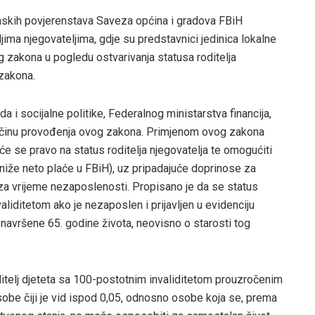
nskih povjerenstava Saveza općina i gradova FBiH
jima njegovateljima, gdje su predstavnici jedinica lokalne
 zakona u pogledu ostvarivanja statusa roditelja
 zakona.
 i socijalne politike, Federalnog ministarstva financija,
 načinu provođenja ovog zakona. Primjenom ovog zakona
će se pravo na status roditelja njegovatelja te omogućiti
iže neto plaće u FBiH), uz pripadajuće doprinose za
 za vrijeme nezaposlenosti. Propisano je da se status
validitetom ako je nezaposlen i prijavljen u evidenciju
 navršene 65. godine života, neovisno o starosti tog
roditelj djeteta sa 100-postotnim invaliditetom prouzročenim
sobe čiji je vid ispod 0,05, odnosno osobe koja se, prema