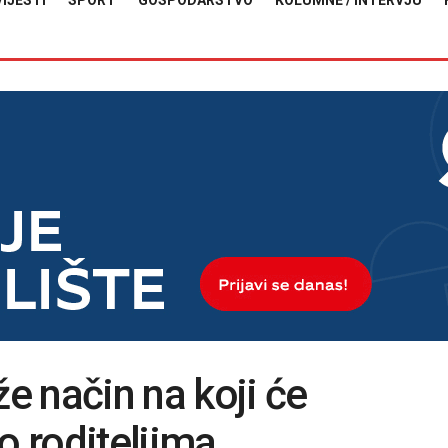
VIJESTI
SPORT
GOSPODARSTVO
KOLUMNE / INTERVJU
že način na koji će
o roditeljima