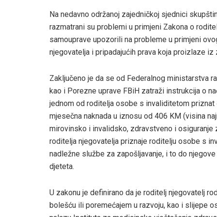
Na nedavno održanoj zajedničkoj sjednici skupšti
razmatrani su problemi u primjeni Zakona o roditel
samouprave upozorili na probleme u primjeni ovog
njegovatelja i pripadajućih prava koja proizlaze iz
Zaključeno je da se od Federalnog ministarstva rada
kao i Porezne uprave FBiH zatraži instrukcija o
jednom od roditelja osobe s invaliditetom priznat 
mjesečna naknada u iznosu od 406 KM (visina najn
mirovinsko i invalidsko, zdravstveno i osiguranje
roditelja njegovatelja priznaje roditelju osobe s in
nadležne službe za zapošljavanje, i to do njegove
djeteta.
U zakonu je definirano da je roditelj njegovatelj 
bolešću ili poremećajem u razvoju, kao i slijepe o