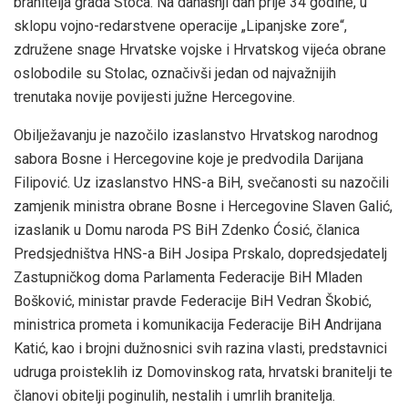
branitelja grada Stoca. Na današnji dan prije 34 godine, u
sklopu vojno-redarstvene operacije „Lipanjske zore“,
združene snage Hrvatske vojske i Hrvatskog vijeća obrane
oslobodile su Stolac, označivši jedan od najvažnijih
trenutaka novije povijesti južne Hercegovine.
Obilježavanju je nazočilo izaslanstvo Hrvatskog narodnog
sabora Bosne i Hercegovine koje je predvodila Darijana
Filipović. Uz izaslanstvo HNS-a BiH, svečanosti su nazočili
zamjenik ministra obrane Bosne i Hercegovine Slaven Galić,
izaslanik u Domu naroda PS BiH Zdenko Ćosić, članica
Predsjedništva HNS-a BiH Josipa Prskalo, dopredsjedatelj
Zastupničkog doma Parlamenta Federacije BiH Mladen
Bošković, ministar pravde Federacije BiH Vedran Škobić,
ministrica prometa i komunikacija Federacije BiH Andrijana
Katić, kao i brojni dužnosnici svih razina vlasti, predstavnici
udruga proisteklih iz Domovinskog rata, hrvatski branitelji te
članovi obitelji poginulih, nestalih i umrlih branitelja.