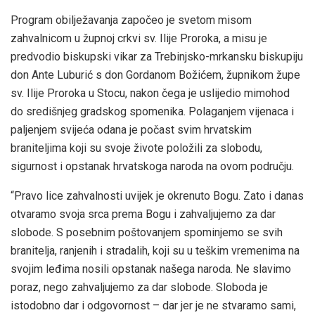
Program obilježavanja započeo je svetom misom
zahvalnicom u župnoj crkvi sv. Ilije Proroka, a misu je
predvodio biskupski vikar za Trebinjsko-mrkansku biskupiju
don Ante Luburić s don Gordanom Božićem, župnikom župe
sv. Ilije Proroka u Stocu, nakon čega je uslijedio mimohod
do središnjeg gradskog spomenika. Polaganjem vijenaca i
paljenjem svijeća odana je počast svim hrvatskim
braniteljima koji su svoje živote položili za slobodu,
sigurnost i opstanak hrvatskoga naroda na ovom području.
“Pravo lice zahvalnosti uvijek je okrenuto Bogu. Zato i danas
otvaramo svoja srca prema Bogu i zahvaljujemo za dar
slobode. S posebnim poštovanjem spominjemo se svih
branitelja, ranjenih i stradalih, koji su u teškim vremenima na
svojim leđima nosili opstanak našega naroda. Ne slavimo
poraz, nego zahvaljujemo za dar slobode. Sloboda je
istodobno dar i odgovornost – dar jer je ne stvaramo sami,