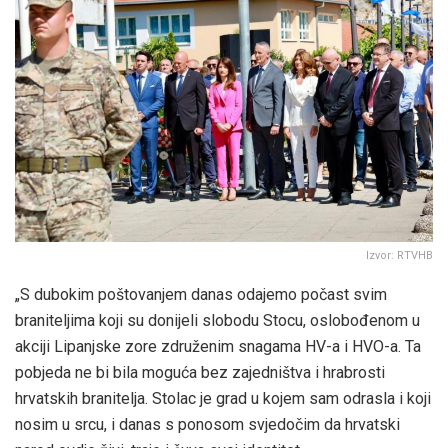
Izvor: RTVHB
„S dubokim poštovanjem danas odajemo počast svim
braniteljima koji su donijeli slobodu Stocu, oslobođenom u
akciji Lipanjske zore združenim snagama HV-a i HVO-a. Ta
pobjeda ne bi bila moguća bez zajedništva i hrabrosti
hrvatskih branitelja. Stolac je grad u kojem sam odrasla i koji
nosim u srcu, i danas s ponosom svjedočim da hrvatski