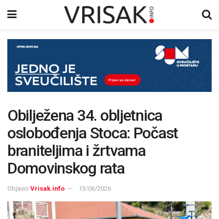
Obilježena 34. obljetnica
oslobođenja Stoca: Počast
braniteljima i žrtvama
Domovinskog rata
Objavio
Vrisak.info
13/06/2026