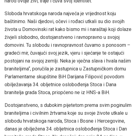
narod ovdje živi, traje i čuva svoj identitet.
Sloboda hrvatskoga naroda najveća je vrijednost koju
baštinimo. Naši djedovi, očevi i rođaci utkali su dio svojih
života u Domovinski rat kako bismo mi i naraštaji koji dolaze
živjeli slobodno, dostojanstveno i ravnopravno u svojoj
domovini. Tu slobodu i ravnopravnost čuvamo s ponosom –
gradeći mir, čuvajući svoj jezik, vjeru i sjećanje te ostajući
postojani na svojoj zemlji. Neka je vječna slava i hvala našim
braniteljima“, poručila je zastupnica u Zastupničkom domu
Parlamentarne skupštine BiH Darijana Filipović povodom
obilježavanja 34. obljetnice oslobođenja Stoca i Dana
branitelja grada Stoca, priopćeno ne iz HNS-a BiH.
Dostojanstveno, s dubokim pijetetom prema svim poginulim
braniteljima i civilnim žrtvama koje su svoje živote utkale u
slobodu hrvatskoga naroda, Stoca i Bosne i Hercegovine,
danas je obilježena 34. obljetnica oslobođenja Stoca i Dan