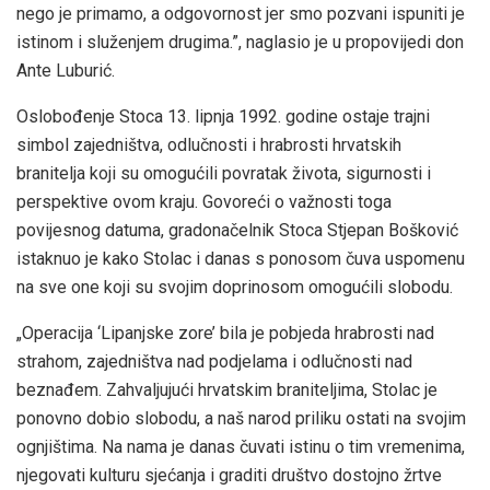
nego je primamo, a odgovornost jer smo pozvani ispuniti je
istinom i služenjem drugima.”, naglasio je u propovijedi don
Ante Luburić.
Oslobođenje Stoca 13. lipnja 1992. godine ostaje trajni
simbol zajedništva, odlučnosti i hrabrosti hrvatskih
branitelja koji su omogućili povratak života, sigurnosti i
perspektive ovom kraju. Govoreći o važnosti toga
povijesnog datuma, gradonačelnik Stoca Stjepan Bošković
istaknuo je kako Stolac i danas s ponosom čuva uspomenu
na sve one koji su svojim doprinosom omogućili slobodu.
„Operacija ‘Lipanjske zore’ bila je pobjeda hrabrosti nad
strahom, zajedništva nad podjelama i odlučnosti nad
beznađem. Zahvaljujući hrvatskim braniteljima, Stolac je
ponovno dobio slobodu, a naš narod priliku ostati na svojim
ognjištima. Na nama je danas čuvati istinu o tim vremenima,
njegovati kulturu sjećanja i graditi društvo dostojno žrtve