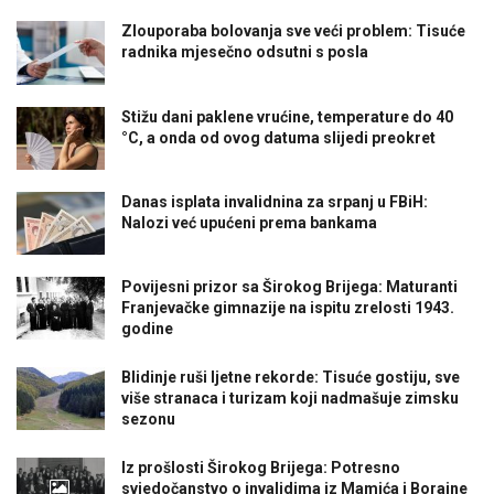
Zlouporaba bolovanja sve veći problem: Tisuće
radnika mjesečno odsutni s posla
Stižu dani paklene vrućine, temperature do 40
°C, a onda od ovog datuma slijedi preokret
Danas isplata invalidnina za srpanj u FBiH:
Nalozi već upućeni prema bankama
Povijesni prizor sa Širokog Brijega: Maturanti
Franjevačke gimnazije na ispitu zrelosti 1943.
godine
Blidinje ruši ljetne rekorde: Tisuće gostiju, sve
više stranaca i turizam koji nadmašuje zimsku
sezonu
Iz prošlosti Širokog Brijega: Potresno
svjedočanstvo o invalidima iz Mamića i Borajne