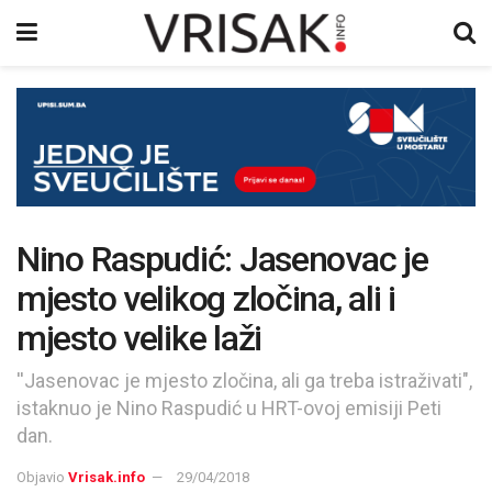
Nino Raspudić: Jasenovac je
mjesto velikog zločina, ali i
mjesto velike laži
''Jasenovac je mjesto zločina, ali ga treba istraživati",
istaknuo je Nino Raspudić u HRT-ovoj emisiji Peti
dan.
Objavio
Vrisak.info
29/04/2018