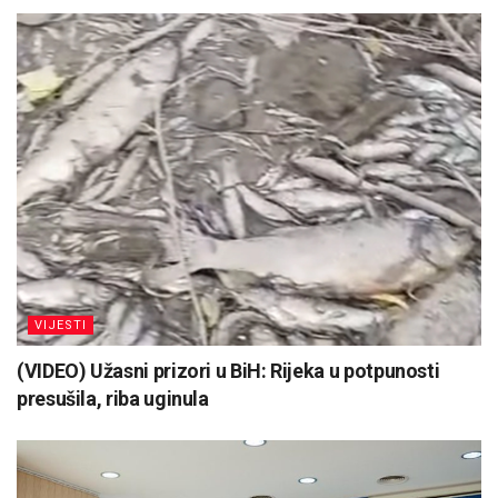
VIJESTI
(VIDEO) Užasni prizori u BiH: Rijeka u potpunosti
presušila, riba uginula