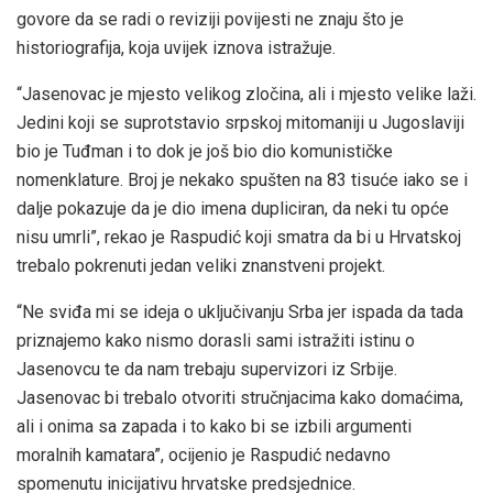
govore da se radi o reviziji povijesti ne znaju što je
historiografija, koja uvijek iznova istražuje.
“Jasenovac je mjesto velikog zločina, ali i mjesto velike laži.
Jedini koji se suprotstavio srpskoj mitomaniji u Jugoslaviji
bio je Tuđman i to dok je još bio dio komunističke
nomenklature. Broj je nekako spušten na 83 tisuće iako se i
dalje pokazuje da je dio imena dupliciran, da neki tu opće
nisu umrli”, rekao je Raspudić koji smatra da bi u Hrvatskoj
trebalo pokrenuti jedan veliki znanstveni projekt.
“Ne sviđa mi se ideja o uključivanju Srba jer ispada da tada
priznajemo kako nismo dorasli sami istražiti istinu o
Jasenovcu te da nam trebaju supervizori iz Srbije.
Jasenovac bi trebalo otvoriti stručnjacima kako domaćima,
ali i onima sa zapada i to kako bi se izbili argumenti
moralnih kamatara”, ocijenio je Raspudić nedavno
spomenutu inicijativu hrvatske predsjednice.