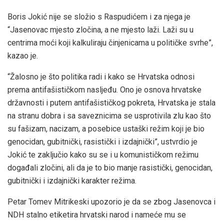
Boris Jokić nije se složio s Raspudićem i za njega je
“Jasenovac mjesto zločina, a ne mjesto laži. Laži su u
centrima moći koji kalkuliraju činjenicama u političke svrhe”,
kazao je.
“Žalosno je što politika radi i kako se Hrvatska odnosi
prema antifašističkom nasljeđu. Ono je osnova hrvatske
državnosti i putem antifašističkog pokreta, Hrvatska je stala
na stranu dobra i sa saveznicima se usprotivila zlu kao što
su fašizam, nacizam, a posebice ustaški režim koji je bio
genocidan, gubitnički, rasistički i izdajnički”, ustvrdio je
Jokić te zaključio kako su se i u komunističkom režimu
događali zločini, ali da je to bio manje rasistički, genocidan,
gubitnički i izdajnički karakter režima.
Petar Tomev Mitrikeski upozorio je da se zbog Jasenovca i
NDH stalno etiketira hrvatski narod i nameće mu se