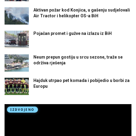
Aktivan požar kod Konjica, u gašenju sudjelovali
Air Tractor i helikopter OS-a BiH
Pojačan promet i gužve na izlazu iz BiH
Neum prepun gostiju u srcu sezone, traže se
održiva rješenja
Hajduk utrpao pet komada i pobijedio u borbi za
Europu