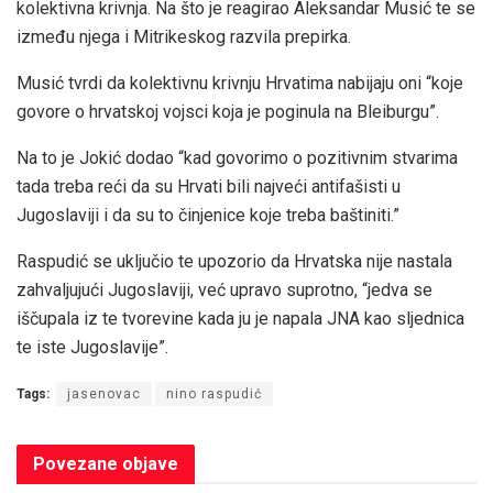
kolektivna krivnja. Na što je reagirao Aleksandar Musić te se
između njega i Mitrikeskog razvila prepirka.
Musić tvrdi da kolektivnu krivnju Hrvatima nabijaju oni “koje
govore o hrvatskoj vojsci koja je poginula na Bleiburgu”.
Na to je Jokić dodao “kad govorimo o pozitivnim stvarima
tada treba reći da su Hrvati bili najveći antifašisti u
Jugoslaviji i da su to činjenice koje treba baštiniti.”
Raspudić se uključio te upozorio da Hrvatska nije nastala
zahvaljujući Jugoslaviji, već upravo suprotno, “jedva se
iščupala iz te tvorevine kada ju je napala JNA kao sljednica
te iste Jugoslavije”.
Tags:
jasenovac
nino raspudić
Povezane
objave