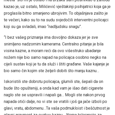
kazao je, uz ostalo, Milićević vještakinji psihijatrici koja ga je
proglasila bitno smanjeno ubrojivim. To objašnjava zašto je
te večeri, kako su to na sudu svjedočili interventni policajci
koji su ga svladali, imao “nadljudsku snagu”.
“I bez vašeg priznanja ima dovoljno dokaza jer je sve
snimljeno nadzornim kamerama. Centralno pitanje je bila
visina kazne, a moram reći da ovo višestruko ubadanje
nožem nije bio samo napad na policajca osobno negko na
cijeli sustav koji je tu da služi i štiti građane. Vaše kajanje je
bio samo čin kojim ste željeli dobiti što manju kaznu…
Iskoristili ste dobrotu policajca, glumili ste, šepali da on
bude što opušteniji, a onda kad vam je išao dati cigarete
naglo ste se uspravili i napali ga… Mogli ste nakon prvog
napada otići dalje, no vi ste se vratili i još ga jače izboli po
glavi, vratu, abdomenu…Ta vaša podmukloist i bešćutnost je
glavni argument za ovakvu kaznu… Nema tolerancije za