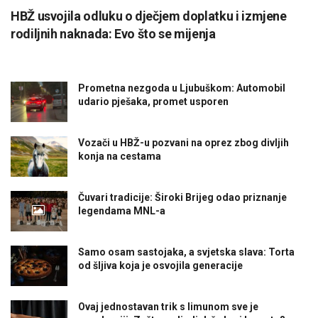
HBŽ usvojila odluku o dječjem doplatku i izmjene
rodiljnih naknada: Evo što se mijenja
Prometna nezgoda u Ljubuškom: Automobil
udario pješaka, promet usporen
Vozači u HBŽ-u pozvani na oprez zbog divljih
konja na cestama
Čuvari tradicije: Široki Brijeg odao priznanje
legendama MNL-a
Samo osam sastojaka, a svjetska slava: Torta
od šljiva koja je osvojila generacije
Ovaj jednostavan trik s limunom sve je