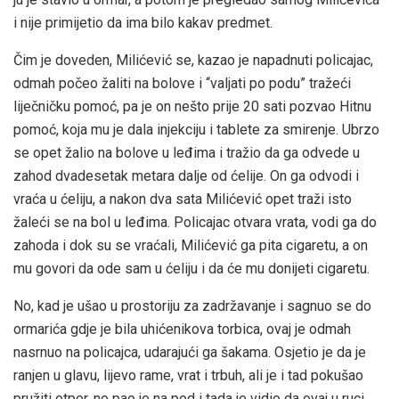
i nije primijetio da ima bilo kakav predmet.
Čim je doveden, Milićević se, kazao je napadnuti policajac,
odmah počeo žaliti na bolove i “valjati po podu” tražeći
liječničku pomoć, pa je on nešto prije 20 sati pozvao Hitnu
pomoć, koja mu je dala injekciju i tablete za smirenje. Ubrzo
se opet žalio na bolove u leđima i tražio da ga odvede u
zahod dvadesetak metara dalje od ćelije. On ga odvodi i
vraća u ćeliju, a nakon dva sata Milićević opet traži isto
žaleći se na bol u leđima. Policajac otvara vrata, vodi ga do
zahoda i dok su se vraćali, Milićević ga pita cigaretu, a on
mu govori da ode sam u ćeliju i da će mu donijeti cigaretu.
No, kad je ušao u prostoriju za zadržavanje i sagnuo se do
ormarića gdje je bila uhićenikova torbica, ovaj je odmah
nasrnuo na policajca, udarajući ga šakama. Osjetio je da je
ranjen u glavu, lijevo rame, vrat i trbuh, ali je i tad pokušao
pružiti otpor, no pao je na pod i tada je vidio da ovaj u ruci