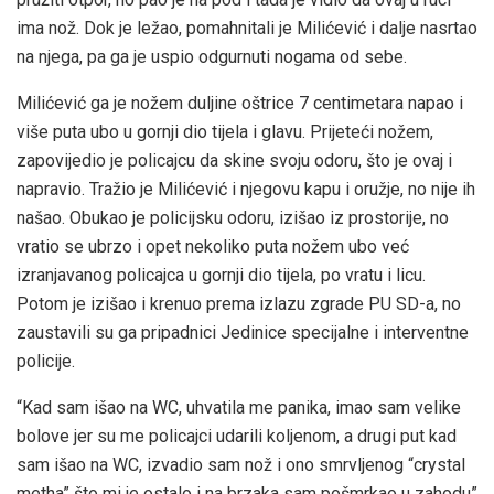
ima nož. Dok je ležao, pomahnitali je Milićević i dalje nasrtao
na njega, pa ga je uspio odgurnuti nogama od sebe.
Milićević ga je nožem duljine oštrice 7 centimetara napao i
više puta ubo u gornji dio tijela i glavu. Prijeteći nožem,
zapovijedio je policajcu da skine svoju odoru, što je ovaj i
napravio. Tražio je Milićević i njegovu kapu i oružje, no nije ih
našao. Obukao je policijsku odoru, izišao iz prostorije, no
vratio se ubrzo i opet nekoliko puta nožem ubo već
izranjavanog policajca u gornji dio tijela, po vratu i licu.
Potom je izišao i krenuo prema izlazu zgrade PU SD-a, no
zaustavili su ga pripadnici Jedinice specijalne i interventne
policije.
“Kad sam išao na WC, uhvatila me panika, imao sam velike
bolove jer su me policajci udarili koljenom, a drugi put kad
sam išao na WC, izvadio sam nož i ono smrvljenog “crystal
metha” što mi je ostalo i na brzaka sam pošmrkao u zahodu”