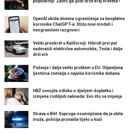
popularniji: Zašto ga ljudi drže kraj kreveta?
OpenAI ukida dnevna ograničenja za besplatne
korisnike ChatGPT-a: Stižu novi modeli i
neograničeni razgovori
Veliki preokret u Kaliforniji: Hibridi prvi put
nadmašili električne automobile, Tesla i dalje
drži vrh
Pušenje i dalje veliki problem u EU: Objavljena
ljestvica zemalja s najviše korisnika duhana
HBŽ usvojila odluku o dječjem doplatku i
izmjene rodiljnih naknada: Evo što se mijenja
Strava u BiH: Supruga osumnjičena da je ubila
muža, policija pronašla tijelo u kući