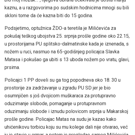
kaznu, a u razgovorima po sudskim hodnicima mnogi su bili
skloni tome da će kazna biti do 15 godina.
Podsjetimo, optužnica ŽDO-a teretila je Milićevića za
pokušaj teškog ubojstva 25. srpnja prošle godine oko 22.15,
u prostorijama PU splitsko-dalmatinske kada je iznenada, s
nožem u ruci, nasrnuo na 65-godišnjeg policajca Slavka
Matasa i pokušao ga ubiti s 13 uboda nožem po vratu, glavi,
prsima.
Policajci 1 PP doveli su ga tog popodneva oko 18. 30 u
prostorije za zadržavanje u zgradu PU SD jer je bio
osumnjičen s još dvojicom muškaraca za protupravno
oduzimanje slobode, pomaganje u protupravnom
oduzimanju slobode i iznudu polovicom srpnja u Makarskoj
prošle godine. Policajac Matas na sudu je kazao kako
uhićenikovu torbicu koju su mu kolege dali nije otvarao, već
ju je stavio u ormar, a potom je pregledao samog Milićevića