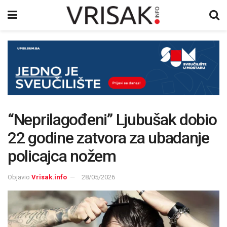
“Neprilagođeni” Ljubušak dobio
22 godine zatvora za ubadanje
policajca nožem
Objavio
Vrisak.info
28/05/2026