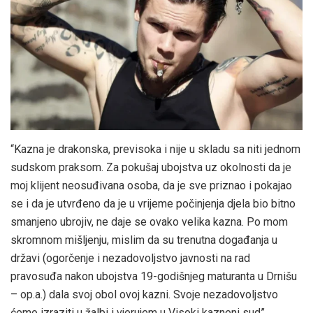
“Kazna je drakonska, previsoka i nije u skladu sa niti jednom
sudskom praksom. Za pokušaj ubojstva uz okolnosti da je
moj klijent neosuđivana osoba, da je sve priznao i pokajao
se i da je utvrđeno da je u vrijeme počinjenja djela bio bitno
smanjeno ubrojiv, ne daje se ovako velika kazna. Po mom
skromnom mišljenju, mislim da su trenutna događanja u
državi (ogorčenje i nezadovoljstvo javnosti na rad
pravosuđa nakon ubojstva 19-godišnjeg maturanta u Drnišu
– op.a.) dala svoj obol ovoj kazni. Svoje nezadovoljstvo
ćemo izraziti u žalbi i vjerujem u Visoki kazneni sud”