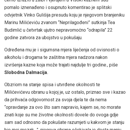
pomalo iznenađeno i osupnuto komentirao je splitski
odvjetnik Vinko Gulišija presudu koju je njegovom branjeniku
Marinu Milićeviću zvanom “Neprilagođeni” sutkinja Tea
Budimlić u četvrtak ujutro nepravomoćno “odrapila” 22
godine zatvora za ubojstvo u pokušaju.
Određena mu je i sigurnsna mjera liječenja od ovisnosti o
alkoholu i drogama te zaštitna mjera nadzora nakon
izvršenja kazne koja može trajati najdulje tri godine., piše
Slobodna Dalmacija
.
Obzriom na stanje spisa i utvrđene okolnosti te
Milićevićevu obranu u kojoj je, uz ostalo, priznao sve i kazao
da prihvaća odgovornost za svoja djela te da nema
“opravdanje za ovo što sam napravio, kajem se, no morate
znati koje su me životne okolnosti dovele do ovoga gdje
sam sad odnosno da pokušate razumjeti u kakvom je stanju
bio moj mozak…”, njegova obrana očekivala je dosta manju