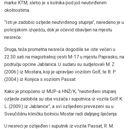
marke KTM, sletio je s kolnika pod još neutvrđenim
okolnostima.
“Isti je zadobio ozljede neutvrđenog stupnja”, navedeno je u
policijskom izvješću, dok je očevid obavljen na mjestu
nesreće.
Druga, teža prometna nesreća dogodila se iste večeri u
22.30 sati na magistralnoj cesti M-17 u mjestu Paprasko, na
području općine Jablanica. U sudaru su sudjelovali M. Z.
(2006.) iz Mostara, koji je upravljao vozilom Golf, te B. P.
(2004.) iz Konjica s vozilom Passat.
Kako je priopćeno iz MUP-a HNŽ/K, “neutvrđeni stupanj
ozljeda zadobila su oba vozača i suputnica iz vozila Golf K.
L. (2009.) iz Jablanice”, a svi ozlijeđeni prevezeni su u
Sveučilišnu kliničku bolnicu Mostar radi daljnjeg liječenja.
U nesreći je ozlijeđen i suputnik iz vozila Passat, R. M.