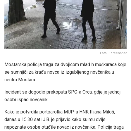
Foto: Screenshot
Mostarska policija traga za dvojicom mlađih muškaraca koje
se sumnjiči za krađu novca iz izgubljenog novčanika u
centru Mostara.
Incident se dogodio prekoputa SPC-a Orca, gdje je jednoj
osobi ispao novčanik.
Kako je potvrdila portparolka MUP-a HNK Ilijana Miloš,
danas u 15.30 sati J.B. je prijavio kako su mu dvije
nepoznate osobe otuđile novac iz novčanika. Policija traga