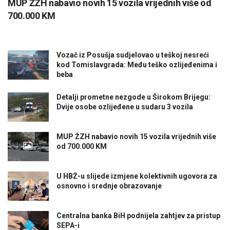
MUP ŽZH nabavio novih 15 vozila vrijednih više od
700.000 KM
Vozač iz Posušja sudjelovao u teškoj nesreći
kod Tomislavgrada: Među teško ozlijeđenima i
beba
Detalji prometne nezgode u Širokom Brijegu:
Dvije osobe ozlijeđene u sudaru 3 vozila
MUP ŽZH nabavio novih 15 vozila vrijednih više
od 700.000 KM
U HBŽ-u slijede izmjene kolektivnih ugovora za
osnovno i srednje obrazovanje
Centralna banka BiH podnijela zahtjev za pristup
SEPA-i