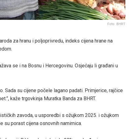
Foto: BHRT
oda za hranu i poljoprivredu, indeks cijena hrane na
redom.
žava se i na Bosnu i Hercegovinu. Osjećaju li građani u
o. Sada su cijene počele lagano padati. Primjerice, rajčice
pet.”, kaže trgovkinja Muratka Banda za BHRT.
tističkih zavoda, u usporedbi s ožujkom 2025. i ožujkom
le su porast cijena osnovnih namirnica.