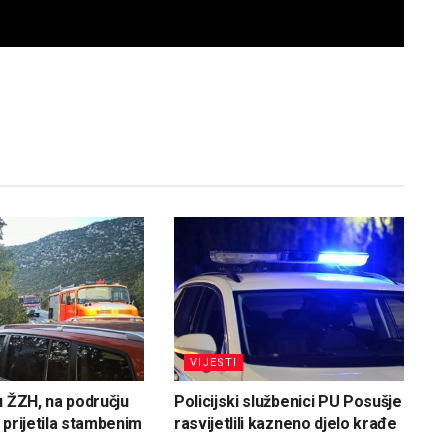
VIJESTI
u ŽZH, na području
Policijski službenici PU Posušje
 prijetila stambenim
rasvijetlili kazneno djelo krađe