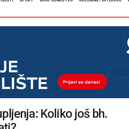
VIJESTI
SPORT
GOSPODARSTVO
KOLUMNE / INTERVJU
jenja: Koliko još bh.
ati?