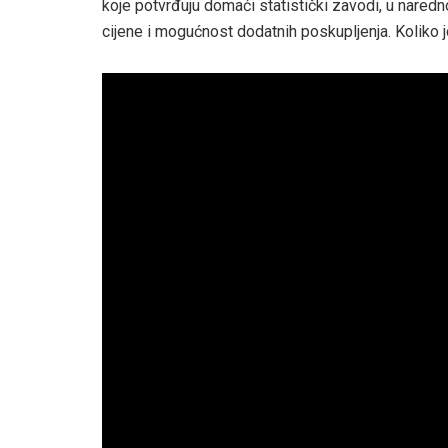
koje potvrđuju domaći statistički zavodi, u naredn
cijene i mogućnost dodatnih poskupljenja. Koliko