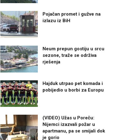
Pojačan promet i gužve na
izlazu iz BiH
Neum prepun gostiju u srcu
sezone, traže se održiva
rješenja
Hajduk utrpao pet komada i
pobijedio u borbi za Europu
(VIDEO) Užas u Poreču:
Nijemci izazvali požar u
apartmanu, pa se smijali dok
je gorio