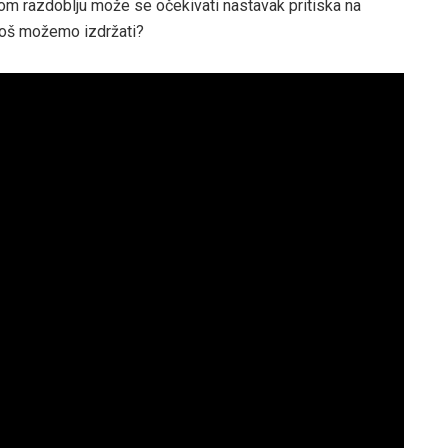
om razdoblju može se očekivati ​​nastavak pritiska na
 još možemo izdržati?