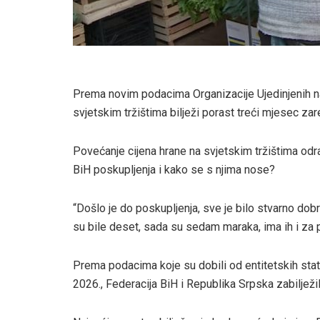
Prema novim podacima Organizacije Ujedinjenih nar
svjetskim tržištima bilježi porast treći mjesec za
Povećanje cijena hrane na svjetskim tržištima odra
BiH poskupljenja i kako se s njima nose?
“Došlo je do poskupljenja, sve je bilo stvarno dobr
su bile deset, sada su sedam maraka, ima ih i za 
Prema podacima koje su dobili od entitetskih sta
2026., Federacija BiH i Republika Srpska zabilježi