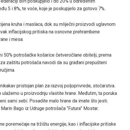
u Federaciji BiH poskupjelo i do 20% u određenim
đu 5 i 8%, te voće, koje je poskupjelo za gotovo 7%.
cijena kruha i maslaca, dok su mliječni proizvodi uglavnom
avak inflacijskog pritiska na osnovne prehrambene
rane i mesa.
ni 50% potrošačke košarice četveročlane obitelji, prema
za zaštitu potrošača navodi da su građani prepušteni
ručjima.
akav pristojan plan za razvoj poljoprivrede, stočarstva.
o ulažemo u proizvodnju vlastite hrane. Međutim, ta poruka
šteni sami sebi. Posadite malo hrane da imate što jesti.
e Marin Bago iz Udruge potrošača “Futura” Mostar.
ne poremećaje na tržištu energije, kao i inflacijske pritiske