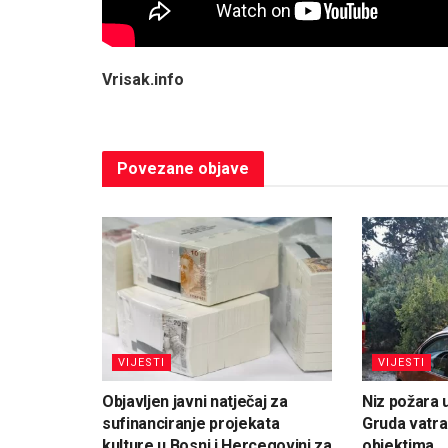
Vrisak.info
Povezane
objave
VIJESTI
VIJESTI
Objavljen javni natječaj za
Niz požara 
sufinanciranje projekata
Gruda vatra
kulture u Bosni i Hercegovini za
objektima