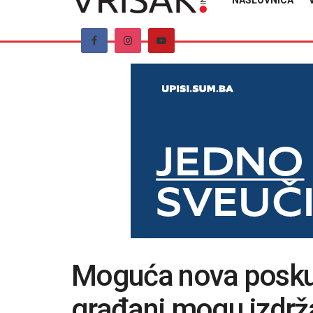
NASLOVNICA
Moguća nova poskupl
građani mogu izdrž