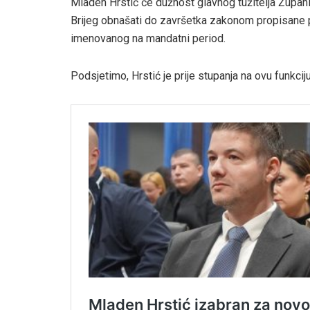
​Mladen Hrstić će dužnost glavnog tužitelja Župa
Brijeg obnašati do završetka zakonom propisane p
imenovanog na mandatni period.
Podsjetimo, Hrstić je prije stupanja na ovu funkcij