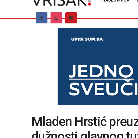
NASLOVNICA
Mladen Hrstić preuze
dužnosti glavnog tu