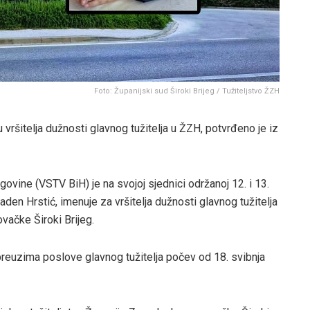
Foto: Županijski sud Široki Brijeg / Tužiteljstvo ŽZH
vršitelja dužnosti glavnog tužitelja u ŽZH, potvrđeno je iz
ovine (VSTV BiH) je na svojoj sjednici održanoj 12. i 13.
den Hrstić, imenuje za vršitelja dužnosti glavnog tužitelja
vačke Široki Brijeg.
reuzima poslove glavnog tužitelja počev od 18. svibnja