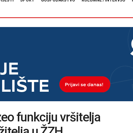
VIJESTI
SPORT
GOSPODARSTVO
KOLUMNE / INTERVJU
o funkciju vršitelja
žitelja u ŽZH