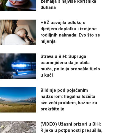
zemalja s najviše korisnika
duhana
HBŽ usvojila odluku o
dječjem doplatku i izmjene
rodiljnih naknada: Evo što se
mijenja
Strava u BiH: Supruga
osumnjičena da je ubila
muža, policija pronašla tijelo
u kući
Blidinje pod pojačanim
nadzorom: Ilegalna ložišta
sve veći problem, kazne za
prekršitelje
(VIDEO) Užasni prizori u BiH:
Rijeka u potpunosti presušila,