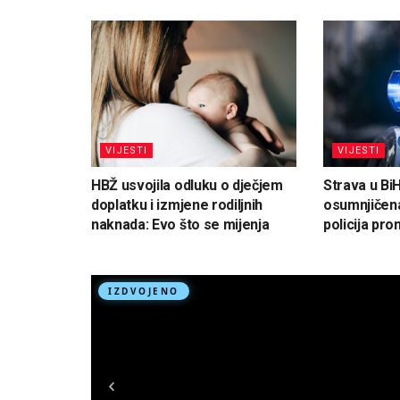
VIJESTI
VIJESTI
HBŽ usvojila odluku o dječjem
Strava u Bi
doplatku i izmjene rodiljnih
osumnjičena
naknada: Evo što se mijenja
policija pron