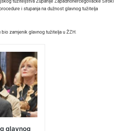
nijskog tužiteljstva Županije Zapadnohercegovačke Široki
rocedure i stupanja na dužnost glavnog tužitelja
u bio zamjenik glavnog tužitelja u ŽZH.