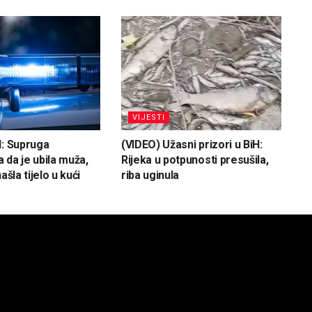
VIJESTI
H: Supruga
(VIDEO) Užasni prizori u BiH:
 da je ubila muža,
Rijeka u potpunosti presušila,
ašla tijelo u kući
riba uginula