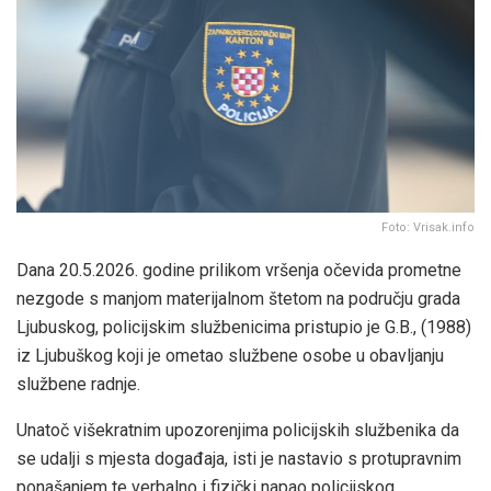
Foto: Vrisak.info
Dana 20.5.2026. godine prilikom vršenja očevida prometne
nezgode s manjom materijalnom štetom na području grada
Ljubuskog, policijskim službenicima pristupio je G.B., (1988)
iz Ljubuškog koji je ometao službene osobe u obavljanju
službene radnje.
Unatoč višekratnim upozorenjima policijskih službenika da
se udalji s mjesta događaja, isti je nastavio s protupravnim
ponašanjem te verbalno i fizički napao policijskog