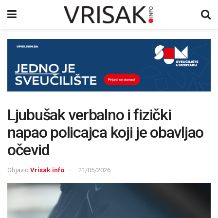
Ljubušak verbalno i fizički
napao policajca koji je obavljao
očevid
Objavio
Vrisak.info
21/05/2026