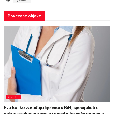
Povezane
objave
VIJESTI
Evo koliko zarađuju liječnici u BiH, specijalisti u
nekim sredinama imaju i dvostruko veća primanja