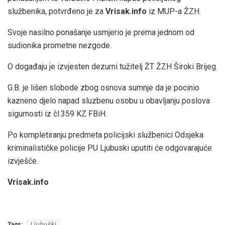
službenika, potvrđeno je za
Vrisak.info
iz MUP-a ŽZH.
Svoje nasilno ponašanje usmjerio je prema jednom od
sudionika prometne nezgode.
O događaju je izvjesten dezurni tužitelj ŽT ŽZH Široki Brijeg.
G.B. je lišen slobode zbog osnova sumnje da je pocinio
kazneno djelo napad sluzbenu osobu u obavljanju poslova
sigurnosti iz čl.359 KZ FBiH.
Po kompletiranju predmeta policijski službenici Odsjeka
kriminalističke policije PU Ljubuski uputiti će odgovarajuće
izvješće.
Vrisak.info
Tags:
Ljubuški