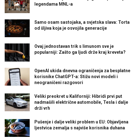
legendama MNL-a
Samo osam sastojaka, a svjetska slava: Torta
od šljiva koja je osvojila generacije
Ovaj jednostavan trik s limunom sve je
popularniji: Zašto ga ljudi drže kraj kreveta?
OpenAI ukida dnevna ograničenja za besplatne
korisnike ChatGPT-a: Stižu novi modeli i
neograničeni razgovori
Veliki preokret u Kaliforniji: Hibridi prvi put
nadmašili električne automobile, Tesla i dalje
drži vrh
Pušenje i dalje veliki problem u EU: Objavljena
ljestvica zemalja s najviše korisnika duhana