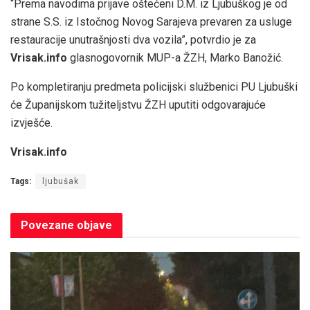
“Prema navodima prijave oštećeni D.M. iz Ljubuškog je od
strane S.S. iz Istočnog Novog Sarajeva prevaren za usluge
restauracije unutrašnjosti dva vozila”, potvrdio je za
Vrisak.info
glasnogovornik MUP-a ŽZH, Marko Banožić.
Po kompletiranju predmeta policijski službenici PU Ljubuški
će Županijskom tužiteljstvu ŽZH uputiti odgovarajuće
izvješće.
Vrisak.info
Tags:
ljubušak
Povezane
objave