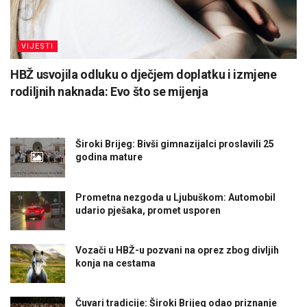
VIJESTI
HBŽ usvojila odluku o dječjem doplatku i izmjene
rodiljnih naknada: Evo što se mijenja
Široki Brijeg: Bivši gimnazijalci proslavili 25
godina mature
Prometna nezgoda u Ljubuškom: Automobil
udario pješaka, promet usporen
Vozači u HBŽ-u pozvani na oprez zbog divljih
konja na cestama
Čuvari tradicije: Široki Brijeg odao priznanje