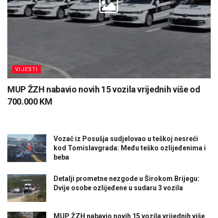
VIJESTI
MUP ŽZH nabavio novih 15 vozila vrijednih više od
700.000 KM
Vozač iz Posušja sudjelovao u teškoj nesreći
kod Tomislavgrada: Među teško ozlijeđenima i
beba
Detalji prometne nezgode u Širokom Brijegu:
Dvije osobe ozlijeđene u sudaru 3 vozila
MUP ŽZH nabavio novih 15 vozila vrijednih više