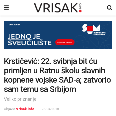
Krstičević: 22. svibnja bit ću
primljen u Ratnu školu slavnih
kopnene vojske SAD-a; zatvorio
sam temu sa Srbijom
Veliko priznanje.
Objavio
Vrisak.info
28/04/2018