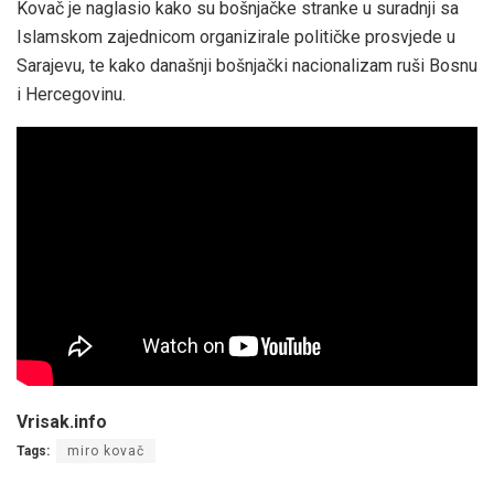
Kovač je naglasio kako su bošnjačke stranke u suradnji sa
Islamskom zajednicom organizirale političke prosvjede u
Sarajevu, te kako današnji bošnjački nacionalizam ruši Bosnu
i Hercegovinu.
Vrisak.info
Tags:
miro kovač