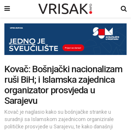
Kovač: Bošnjački nacionalizam
ruši BiH; i Islamska zajednica
organizator prosvjeda u
Sarajevu
Kovač je naglasio kako su bošnjačke stranke u
suradnji sa Islamskom zajednicom organizirale
političke prosvjede u Sarajevu, te kako današnji