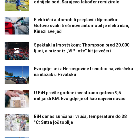
odnijela bod, Sarajevo također remiziralo
Električni automobili preplavili Njemačku:
Gotovo svaki treći novi automobil je električan,
Kinezi sve jači
Spektakl u Imostskom: Thompson pred 20.000
ljudi, a prizor iz „VIP lože“ hit je večeri
Evo gdje se iz Hercegovine trenutno najviše čeka
na ulazak u Hrvatsku
U BiH prošle godine investirano gotovo 9,5
milijardi KM: Evo gdje je otišao najveći novac
BiH danas sunčana i vruća, temperature do 38
°C: Sutra još toplije