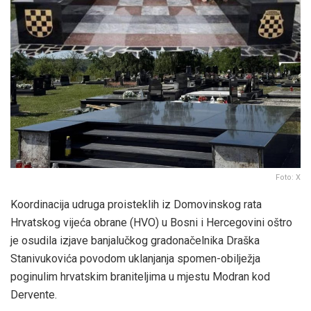
Foto: X
Koordinacija udruga proisteklih iz Domovinskog rata
Hrvatskog vijeća obrane (HVO) u Bosni i Hercegovini oštro
je osudila izjave banjalučkog gradonačelnika Draška
Stanivukovića povodom uklanjanja spomen-obilježja
poginulim hrvatskim braniteljima u mjestu Modran kod
Dervente.