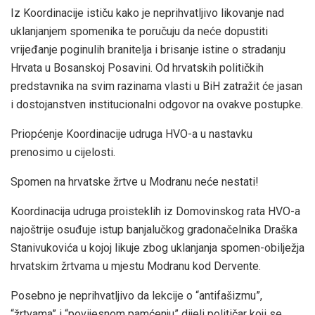
Iz Koordinacije ističu kako je neprihvatljivo likovanje nad
uklanjanjem spomenika te poručuju da neće dopustiti
vrijeđanje poginulih branitelja i brisanje istine o stradanju
Hrvata u Bosanskoj Posavini. Od hrvatskih političkih
predstavnika na svim razinama vlasti u BiH zatražit će jasan
i dostojanstven institucionalni odgovor na ovakve postupke.
Priopćenje Koordinacije udruga HVO-a u nastavku
prenosimo u cijelosti.
Spomen na hrvatske žrtve u Modranu neće nestati!
Koordinacija udruga proisteklih iz Domovinskog rata HVO-a
najoštrije osuđuje istup banjalučkog gradonačelnika Draška
Stanivukovića u kojoj likuje zbog uklanjanja spomen-obilježja
hrvatskim žrtvama u mjestu Modranu kod Dervente.
Posebno je neprihvatljivo da lekcije o “antifašizmu”,
“žrtvama” i “povijesnom pamćenju” dijeli političar koji se