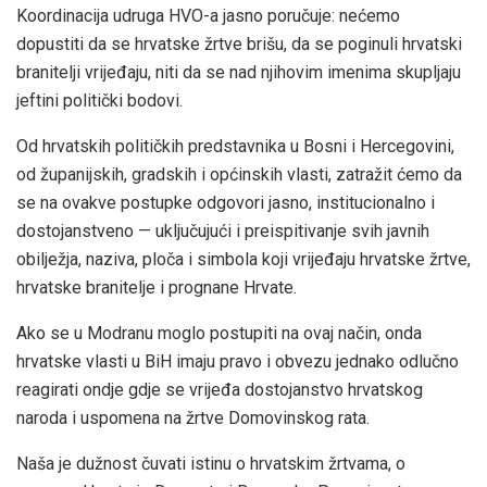
Koordinacija udruga HVO-a jasno poručuje: nećemo
dopustiti da se hrvatske žrtve brišu, da se poginuli hrvatski
branitelji vrijeđaju, niti da se nad njihovim imenima skupljaju
jeftini politički bodovi.
Od hrvatskih političkih predstavnika u Bosni i Hercegovini,
od županijskih, gradskih i općinskih vlasti, zatražit ćemo da
se na ovakve postupke odgovori jasno, institucionalno i
dostojanstveno — uključujući i preispitivanje svih javnih
obilježja, naziva, ploča i simbola koji vrijeđaju hrvatske žrtve,
hrvatske branitelje i prognane Hrvate.
Ako se u Modranu moglo postupiti na ovaj način, onda
hrvatske vlasti u BiH imaju pravo i obvezu jednako odlučno
reagirati ondje gdje se vrijeđa dostojanstvo hrvatskog
naroda i uspomena na žrtve Domovinskog rata.
Naša je dužnost čuvati istinu o hrvatskim žrtvama, o