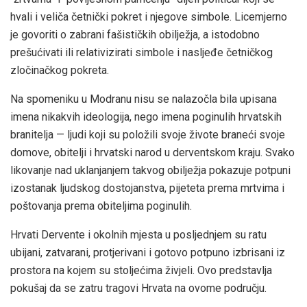
hvali i veliča četnički pokret i njegove simbole. Licemjerno
je govoriti o zabrani fašističkih obilježja, a istodobno
prešućivati ili relativizirati simbole i nasljeđe četničkog
zločinačkog pokreta.
Na spomeniku u Modranu nisu se nalazočla bila upisana
imena nikakvih ideologija, nego imena poginulih hrvatskih
branitelja — ljudi koji su položili svoje živote braneći svoje
domove, obitelji i hrvatski narod u derventskom kraju. Svako
likovanje nad uklanjanjem takvog obilježja pokazuje potpuni
izostanak ljudskog dostojanstva, pijeteta prema mrtvima i
poštovanja prema obiteljima poginulih.
Hrvati Dervente i okolnih mjesta u posljednjem su ratu
ubijani, zatvarani, protjerivani i gotovo potpuno izbrisani iz
prostora na kojem su stoljećima živjeli. Ovo predstavlja
pokušaj da se zatru tragovi Hrvata na ovome području.