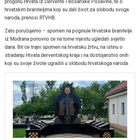
progonu Hrvata iz Dervente i Bosanske Posavine, te o
hrvatskim braniteljima koji su dali život za slobodu svoga
naroda, prenosi RTVHB.
Zato poručujemo – spomen na poginule hrvatske branitelje
iz Modrana ponovno će na tome mjestu ugledati svjetlo
dana. Bit će trajni spomen na hrvatsku žrtvu, na istinu o
stradanju Hrvata derventskog kraja i na dostojanstvo onih
koji su svoje živote ugradili u slobodu hrvatskoga naroda.