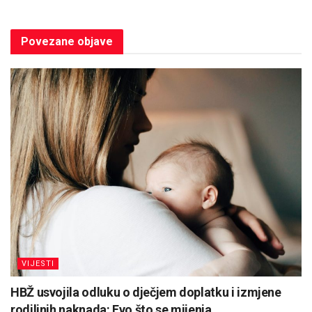
Povezane
objave
VIJESTI
HBŽ usvojila odluku o dječjem doplatku i izmjene
rodiljnih naknada: Evo što se mijenja