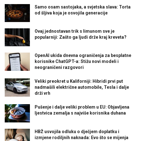
Samo osam sastojaka, a svjetska slava: Torta
od šljiva koja je osvojila generacije
Ovaj jednostavan trik s limunom sve je
popularniji: Zašto ga ljudi drže kraj kreveta?
OpenAI ukida dnevna ograničenja za besplatne
korisnike ChatGPT-a: Stižu novi modeli i
neograničeni razgovori
Veliki preokret u Kaliforniji: Hibridi prvi put
nadmašili električne automobile, Tesla i dalje
drži vrh
Pušenje i dalje veliki problem u EU: Objavljena
ljestvica zemalja s najviše korisnika duhana
HBŽ usvojila odluku o dječjem doplatku i
izmjene rodiljnih naknada: Evo što se mijenja