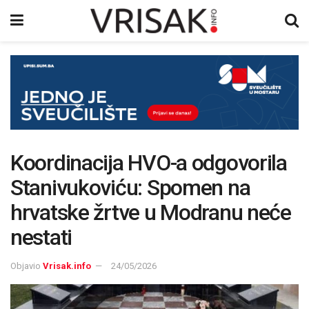
Koordinacija HVO-a odgovorila
Stanivukoviću: Spomen na
hrvatske žrtve u Modranu neće
nestati
Objavio
Vrisak.info
24/05/2026