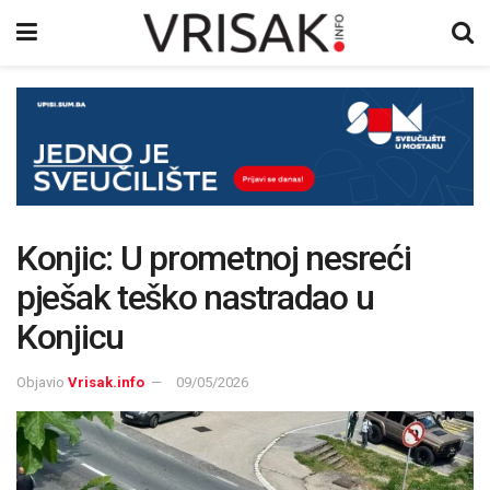
Konjic: U prometnoj nesreći
pješak teško nastradao u
Konjicu
Objavio
Vrisak.info
09/05/2026