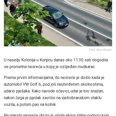
Foto: Novi Konjic
U naselju Kolonija u Konjicu danas oko 11:30 sati dogodila
se prometna nesreća u kojoj je ozlijeđen muškarac.
Prema prvim informacijama, do nesreće je došlo kada je
automobil VW Golf 6, pod još neutvrđenim okolnostima,
udario pješaka. Kako navode očevici, udar je bio snažan,
nakon čega je pješak završio na vjetrobranskom staklu
vozila, a potom pao na kolnik.
Na mjesto nesreće ubrzo je stigla ekipa Hitne pomoći koja