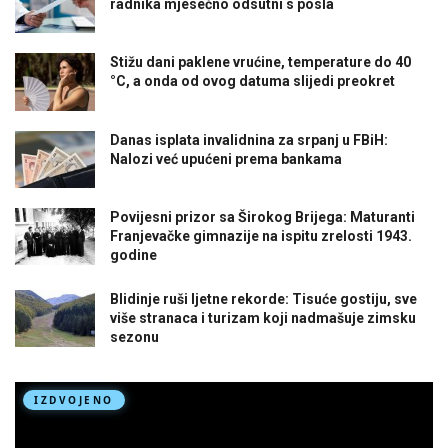
radnika mjesečno odsutni s posla
Stižu dani paklene vrućine, temperature do 40
°C, a onda od ovog datuma slijedi preokret
Danas isplata invalidnina za srpanj u FBiH:
Nalozi već upućeni prema bankama
Povijesni prizor sa Širokog Brijega: Maturanti
Franjevačke gimnazije na ispitu zrelosti 1943.
godine
Blidinje ruši ljetne rekorde: Tisuće gostiju, sve
više stranaca i turizam koji nadmašuje zimsku
sezonu