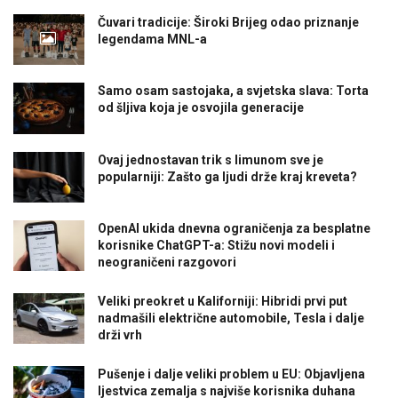
Čuvari tradicije: Široki Brijeg odao priznanje
legendama MNL-a
Samo osam sastojaka, a svjetska slava: Torta
od šljiva koja je osvojila generacije
Ovaj jednostavan trik s limunom sve je
popularniji: Zašto ga ljudi drže kraj kreveta?
OpenAI ukida dnevna ograničenja za besplatne
korisnike ChatGPT-a: Stižu novi modeli i
neograničeni razgovori
Veliki preokret u Kaliforniji: Hibridi prvi put
nadmašili električne automobile, Tesla i dalje
drži vrh
Pušenje i dalje veliki problem u EU: Objavljena
ljestvica zemalja s najviše korisnika duhana