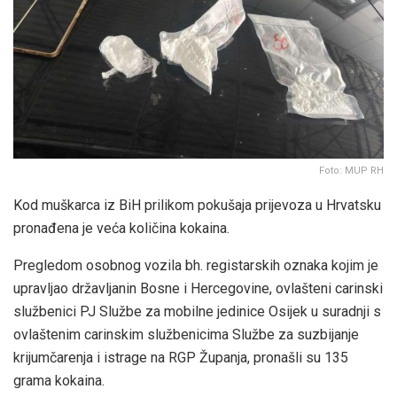
Foto: MUP RH
Kod muškarca iz BiH prilikom pokušaja prijevoza u Hrvatsku
pronađena je veća količina kokaina.
Pregledom osobnog vozila bh. registarskih oznaka kojim je
upravljao državljanin Bosne i Hercegovine, ovlašteni carinski
službenici PJ Službe za mobilne jedinice Osijek u suradnji s
ovlaštenim carinskim službenicima Službe za suzbijanje
krijumčarenja i istrage na RGP Županja, pronašli su 135
grama kokaina.