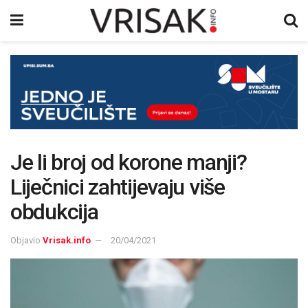
Je li broj od korone manji?
Liječnici zahtijevaju više
obdukcija
Objavio
Vrisak.info
20/04/2021