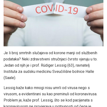
Je li broj smrtnih slučajeva od korone manji od službenih
podataka? Neki zdravstveni stručnjaci čvrsto vjeruju u to.
Jedan od njih je i prof. Rüdiger Lessig (63), ravnatelj
Instituta za sudsku medicinu Sveučilišne bolnice Halle
(Saale).
Lessig kaže kako mnogi nisu umrli od virusa nego s
virusom, a evidentirani su kao preminuli od koronavirusa.
Problem je, kaže prof. Lessig, što se kod pacijenata s
koronavirusom ne provjerava u potpunosti od čega je