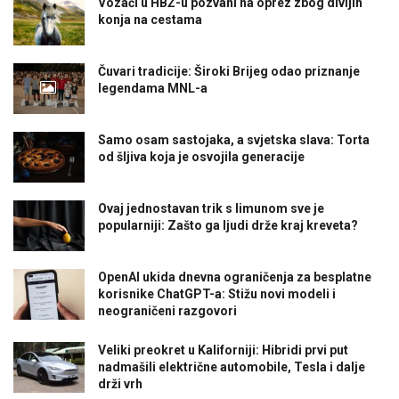
Vozači u HBŽ-u pozvani na oprez zbog divljih
konja na cestama
Čuvari tradicije: Široki Brijeg odao priznanje
legendama MNL-a
Samo osam sastojaka, a svjetska slava: Torta
od šljiva koja je osvojila generacije
Ovaj jednostavan trik s limunom sve je
popularniji: Zašto ga ljudi drže kraj kreveta?
OpenAI ukida dnevna ograničenja za besplatne
korisnike ChatGPT-a: Stižu novi modeli i
neograničeni razgovori
Veliki preokret u Kaliforniji: Hibridi prvi put
nadmašili električne automobile, Tesla i dalje
drži vrh