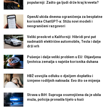
popularniji: Zašto ga ljudi drže kraj kreveta?
OpenAI ukida dnevna ograničenja za besplatne
korisnike ChatGPT-a: Stižu novi modeli i
neograničeni razgovori
Veliki preokret u Kaliforniji: Hibridi prvi put
nadmašili električne automobile, Tesla i dalje
drži vrh
Pušenje i dalje veliki problem u EU: Objavljena
ljestvica zemalja s najviše korisnika duhana
HBŽ usvojila odluku o dječjem doplatku i
izmjene rodiljnih naknada: Evo što se mijenja
Strava u BiH: Supruga osumnjičena da je ubila
muža, policija pronašla tijelo u kući