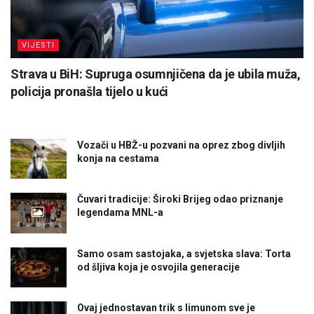
VIJESTI
Strava u BiH: Supruga osumnjičena da je ubila muža,
policija pronašla tijelo u kući
Vozači u HBŽ-u pozvani na oprez zbog divljih
konja na cestama
Čuvari tradicije: Široki Brijeg odao priznanje
legendama MNL-a
Samo osam sastojaka, a svjetska slava: Torta
od šljiva koja je osvojila generacije
Ovaj jednostavan trik s limunom sve je