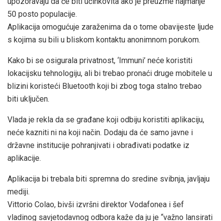
upozoravaju da će biti učinkovita ako je preuzme najmanje
50 posto populacije.
Aplikacija omogućuje zaraženima da o tome obavijeste ljude
s kojima su bili u bliskom kontaktu anonimnom porukom.
Kako bi se osigurala privatnost, ‘Immuni’ neće koristiti
lokacijsku tehnologiju, ali bi trebao pronaći druge mobitele u
blizini koristeći Bluetooth koji bi zbog toga stalno trebao
biti uključen.
Vlada je rekla da se građane koji odbiju koristiti aplikaciju,
neće kazniti ni na koji način. Dodaju da će samo javne i
državne institucije pohranjivati i obrađivati podatke iz
aplikacije.
Aplikacija bi trebala biti spremna do sredine svibnja, javljaju
mediji.
Vittorio Colao, bivši izvršni direktor Vodafonea i šef
vladinog savjetodavnog odbora kaže da ju je “važno lansirati