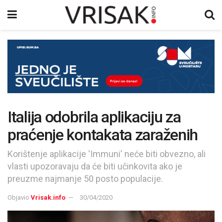
Italija odobrila aplikaciju za
praćenje kontakata zaraženih
Korištenje aplikacije 'Immuni' neće biti obvezno, ali
vlasti upozoravaju da će biti učinkovita ako je
preuzme najmanje 50 posto populacije.
Objavio
Vrisak.info
30/04/2020