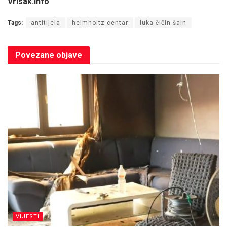
Vrisak.info
Tags:
antitijela
helmholtz centar
luka čičin-šain
Povezane
objave
VIJESTI