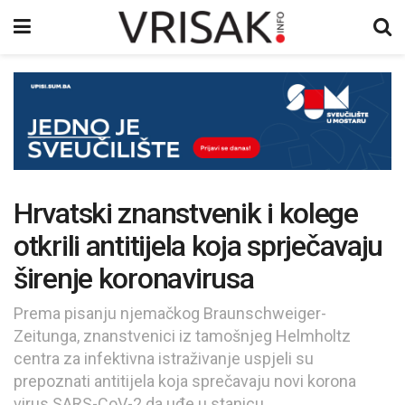
Hrvatski znanstvenik i kolege
otkrili antitijela koja sprječavaju
širenje koronavirusa
Prema pisanju njemačkog Braunschweiger-
Zeitunga, znanstvenici iz tamošnjeg Helmholtz
centra za infektivna istraživanje uspjeli su
prepoznati antitijela koja sprečavaju novi korona
virus SARS-CoV-2 da uđe u stanicu.