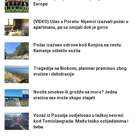
Europu
(VIDEO) Užas u Poreču: Nijemci izazvali požar u
apartmanu, pa se smijali dok je gorio
Požar izazvao odrone kod Konjica na cestu:
Kamenje oštetilo vozila
Tragedija na Biokovu, planinar preminuo zbog
vrućine i dehidracije
Nosite smokve ili grožđe na more? Jedna
vrećica vas može skupo stajati
Vozač iz Posušja sudjelovao u teškoj nesreći
kod Tomislavgrada: Među teško ozlijeđenima i
beba