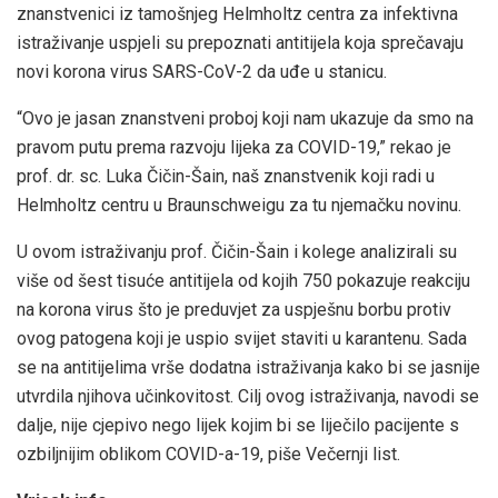
znanstvenici iz tamošnjeg Helmholtz centra za infektivna
istraživanje uspjeli su prepoznati antitijela koja sprečavaju
novi korona virus SARS-CoV-2 da uđe u stanicu.
“Ovo je jasan znanstveni proboj koji nam ukazuje da smo na
pravom putu prema razvoju lijeka za COVID-19,” rekao je
prof. dr. sc. Luka Čičin-Šain, naš znanstvenik koji radi u
Helmholtz centru u Braunschweigu za tu njemačku novinu.
U ovom istraživanju prof. Čičin-Šain i kolege analizirali su
više od šest tisuće antitijela od kojih 750 pokazuje reakciju
na korona virus što je preduvjet za uspješnu borbu protiv
ovog patogena koji je uspio svijet staviti u karantenu. Sada
se na antitijelima vrše dodatna istraživanja kako bi se jasnije
utvrdila njihova učinkovitost. Cilj ovog istraživanja, navodi se
dalje, nije cjepivo nego lijek kojim bi se liječilo pacijente s
ozbiljnijim oblikom COVID-a-19, piše Večernji list.