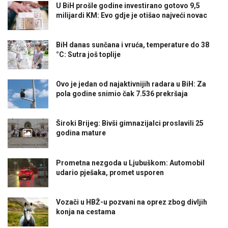
U BiH prošle godine investirano gotovo 9,5
milijardi KM: Evo gdje je otišao najveći novac
BiH danas sunčana i vruća, temperature do 38
°C: Sutra još toplije
Ovo je jedan od najaktivnijih radara u BiH: Za
pola godine snimio čak 7.536 prekršaja
Široki Brijeg: Bivši gimnazijalci proslavili 25
godina mature
Prometna nezgoda u Ljubuškom: Automobil
udario pješaka, promet usporen
Vozači u HBŽ-u pozvani na oprez zbog divljih
konja na cestama