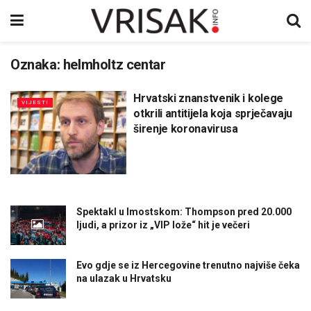
Oznaka:
helmholtz centar
Hrvatski znanstvenik i kolege
VIJESTI
otkrili antitijela koja sprječavaju
širenje koronavirusa
Spektakl u Imostskom: Thompson pred 20.000
ljudi, a prizor iz „VIP lože“ hit je večeri
Evo gdje se iz Hercegovine trenutno najviše čeka
na ulazak u Hrvatsku