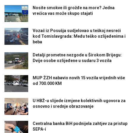
Nosite smokve ili grožđe na more? Jedna
vrećica vas može skupo stajati
Vozač iz Posušja sudjelovao u teškoj nesreći
kod Tomislavgrada: Među teško ozlijeđenima i
beba
Detalji prometne nezgode u Širokom Brijegu:
Dvije osobe ozlijeđene u sudaru 3 vozila
MUP ŽZH nabavio novih 15 vozila vrijednih više
od 700.000 KM
U HBŽ-u slijede izmjene kolektivnih ugovora za
osnovno i srednje obrazovanje
Centralna banka BiH podnijela zahtjev za pristup
SEPA-i