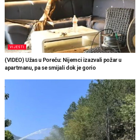
VIJESTI
(VIDEO) Užas u Poreču: Nijemci izazvali požar u
apartmanu, pa se smijali dok je gorio