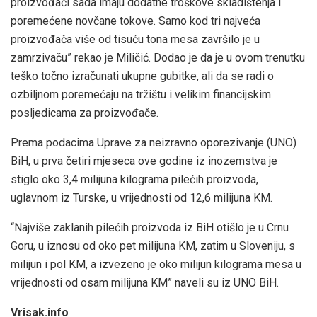
proizvođači sada imaju dodatne troškove skladištenja i
poremećene novčane tokove. Samo kod tri najveća
proizvođača više od tisuću tona mesa završilo je u
zamrzivaču” rekao je Miličić. Dodao je da je u ovom trenutku
teško točno izračunati ukupne gubitke, ali da se radi o
ozbiljnom poremećaju na tržištu i velikim financijskim
posljedicama za proizvođače.
Prema podacima Uprave za neizravno oporezivanje (UNO)
BiH, u prva četiri mjeseca ove godine iz inozemstva je
stiglo oko 3,4 milijuna kilograma pilećih proizvoda,
uglavnom iz Turske, u vrijednosti od 12,6 milijuna KM.
“Najviše zaklanih pilećih proizvoda iz BiH otišlo je u Crnu
Goru, u iznosu od oko pet milijuna KM, zatim u Sloveniju, s
milijun i pol KM, a izvezeno je oko milijun kilograma mesa u
vrijednosti od osam milijuna KM” naveli su iz UNO BiH.
Vrisak.info