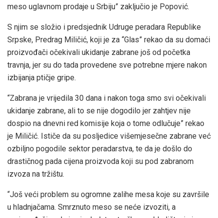
meso uglavnom prodaje u Srbiju” zaključio je Popović.
S njim se složio i predsjednik Udruge peradara Republike
Srpske, Predrag Miličić, koji je za “Glas” rekao da su domaći
proizvođači očekivali ukidanje zabrane još od početka
travnja, jer su do tada provedene sve potrebne mjere nakon
izbijanja ptičje gripe.
“Zabrana je vrijedila 30 dana i nakon toga smo svi očekivali
ukidanje zabrane, ali to se nije dogodilo jer zahtjev nije
dospio na dnevni red komisije koja o tome odlučuje” rekao
je Miličić. Ističe da su posljedice višemjesečne zabrane već
ozbiljno pogodile sektor peradarstva, te da je došlo do
drastičnog pada cijena proizvoda koji su pod zabranom
izvoza na tržištu.
“Još veći problem su ogromne zalihe mesa koje su završile
u hladnjačama. Smrznuto meso se neće izvoziti, a