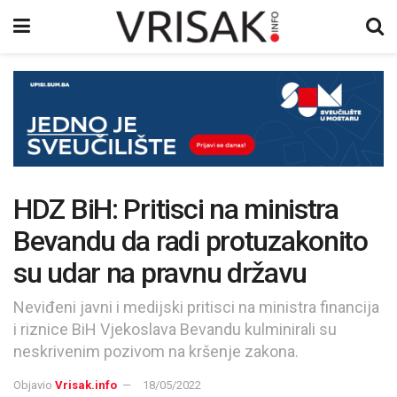
HDZ BiH: Pritisci na ministra
Bevandu da radi protuzakonito
su udar na pravnu državu
Neviđeni javni i medijski pritisci na ministra financija
i riznice BiH Vjekoslava Bevandu kulminirali su
neskrivenim pozivom na kršenje zakona.
Objavio
Vrisak.info
18/05/2022