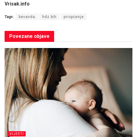
Vrisak.info
Tags:
bevanda
hdz bih
priopćenje
Povezane
objave
VIJESTI