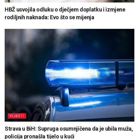
HBŽ usvojila odluku o dječjem doplatku i izmjene
rodiljnih naknada: Evo što se mijenja
VIJESTI
Strava u BiH: Supruga osumnjičena da je ubila muža,
policija pronašla tijelo u kući