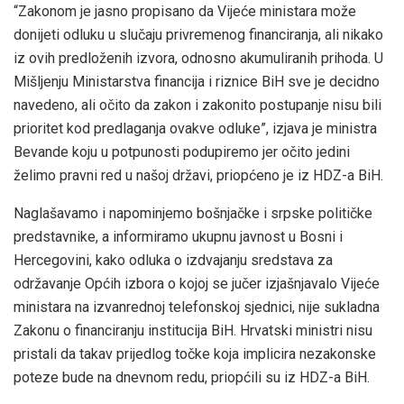
“Zakonom je jasno propisano da Vijeće ministara može
donijeti odluku u slučaju privremenog financiranja, ali nikako
iz ovih predloženih izvora, odnosno akumuliranih prihoda. U
Mišljenju Ministarstva financija i riznice BiH sve je decidno
navedeno, ali očito da zakon i zakonito postupanje nisu bili
prioritet kod predlaganja ovakve odluke”, izjava je ministra
Bevande koju u potpunosti podupiremo jer očito jedini
želimo pravni red u našoj državi, priopćeno je iz HDZ-a BiH.
Naglašavamo i napominjemo bošnjačke i srpske političke
predstavnike, a informiramo ukupnu javnost u Bosni i
Hercegovini, kako odluka o izdvajanju sredstava za
održavanje Općih izbora o kojoj se jučer izjašnjavalo Vijeće
ministara na izvanrednoj telefonskoj sjednici, nije sukladna
Zakonu o financiranju institucija BiH. Hrvatski ministri nisu
pristali da takav prijedlog točke koja implicira nezakonske
poteze bude na dnevnom redu, priopćili su iz HDZ-a BiH.