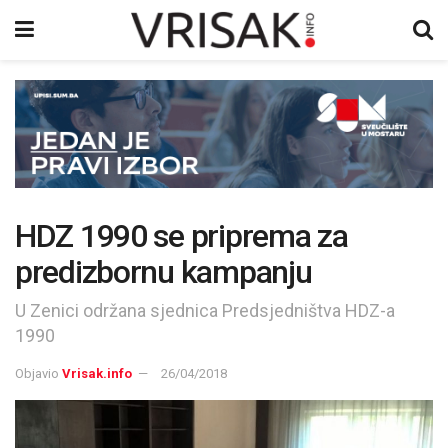
HDZ 1990 se priprema za
predizbornu kampanju
U Zenici održana sjednica Predsjedništva HDZ-a
1990
Objavio
Vrisak.info
26/04/2018