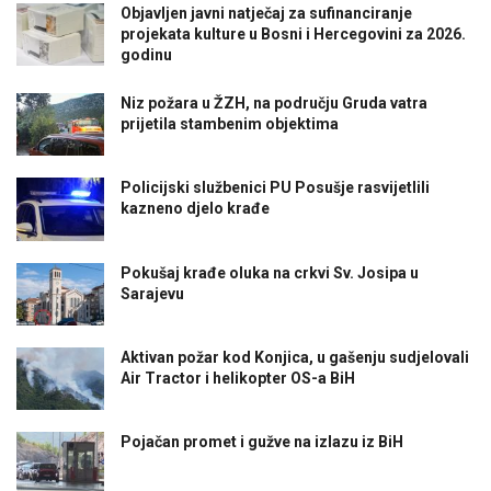
Objavljen javni natječaj za sufinanciranje
projekata kulture u Bosni i Hercegovini za 2026.
godinu
Niz požara u ŽZH, na području Gruda vatra
prijetila stambenim objektima
Policijski službenici PU Posušje rasvijetlili
kazneno djelo krađe
Pokušaj krađe oluka na crkvi Sv. Josipa u
Sarajevu
Aktivan požar kod Konjica, u gašenju sudjelovali
Air Tractor i helikopter OS-a BiH
Pojačan promet i gužve na izlazu iz BiH