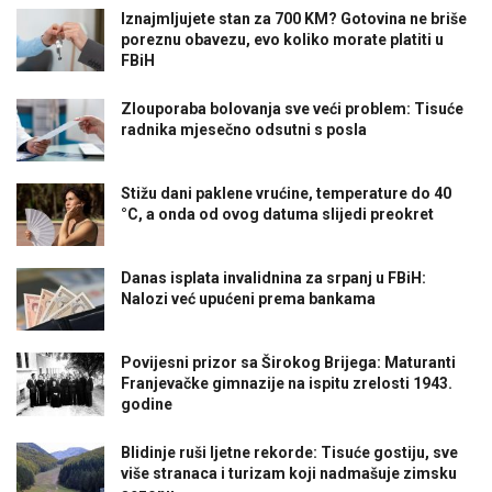
Iznajmljujete stan za 700 KM? Gotovina ne briše
poreznu obavezu, evo koliko morate platiti u
FBiH
Zlouporaba bolovanja sve veći problem: Tisuće
radnika mjesečno odsutni s posla
Stižu dani paklene vrućine, temperature do 40
°C, a onda od ovog datuma slijedi preokret
Danas isplata invalidnina za srpanj u FBiH:
Nalozi već upućeni prema bankama
Povijesni prizor sa Širokog Brijega: Maturanti
Franjevačke gimnazije na ispitu zrelosti 1943.
godine
Blidinje ruši ljetne rekorde: Tisuće gostiju, sve
više stranaca i turizam koji nadmašuje zimsku