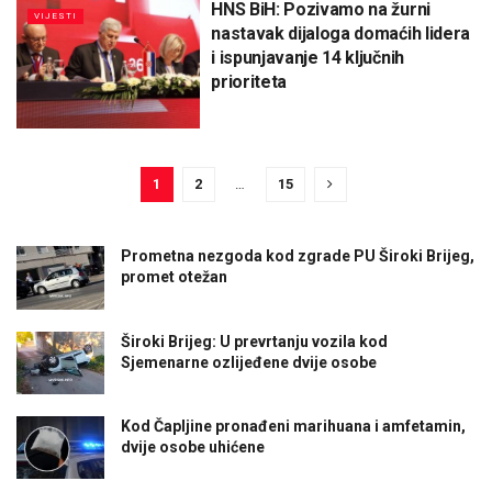
HNS BiH: Pozivamo na žurni
VIJESTI
nastavak dijaloga domaćih lidera
i ispunjavanje 14 ključnih
prioriteta
1
2
…
15
Prometna nezgoda kod zgrade PU Široki Brijeg,
promet otežan
Široki Brijeg: U prevrtanju vozila kod
Sjemenarne ozlijeđene dvije osobe
Kod Čapljine pronađeni marihuana i amfetamin,
dvije osobe uhićene