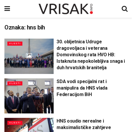
Oznaka:
hns bih
30. obljetnica Udruge
VIJESTI
dragovoljaca i veterana
Domovinskog rata HVO HB:
Istaknuta nepokolebljiva snaga i
duh hrvatskih branitelja
SDA vodi specijalni rat i
VIJESTI
manipulira da HNS vlada
Federacijom BiH
HNS osudio nerealne i
VIJESTI
maksimalističke zahtjeve