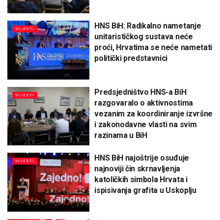
HNS BiH: Radikalno nametanje
VIJESTI
unitarističkog sustava neće
proći, Hrvatima se neće nametati
politički predstavnici
Predsjedništvo HNS-a BiH
VIJESTI
razgovaralo o aktivnostima
vezanim za koordiniranje izvršne
i zakonodavne vlasti na svim
razinama u BiH
HNS BiH najoštrije osuđuje
VIJESTI
najnoviji čin skrnavljenja
katoličkih simbola Hrvata i
ispisivanja grafita u Uskoplju