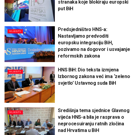
stranaka koje blokiraju europski
put BiH
Predsjedništvo HNS-a:
VIJESTI
Nastavljamo predvoditi
europsku integraciju BiH,
pozivamo na dogovor i usvajanje
reformskih zakona
HNS BiH: Dio teksta izmjena
VIJESTI
Izbornog zakona već ima ‘zeleno
svjetlo’ Ustavnog suda BiH
Središnja tema sjednice Glavnog
VIJESTI
vijeća HNS-a bila je rasprava o
neprocesuiranju ratnih zločina
nad Hrvatima u BiH