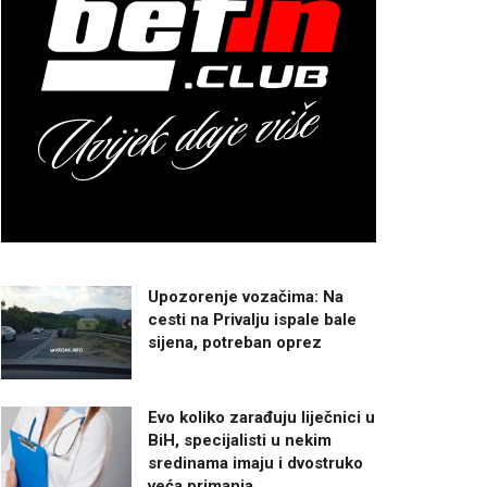
Upozorenje vozačima: Na
cesti na Privalju ispale bale
sijena, potreban oprez
Evo koliko zarađuju liječnici u
BiH, specijalisti u nekim
sredinama imaju i dvostruko
veća primanja