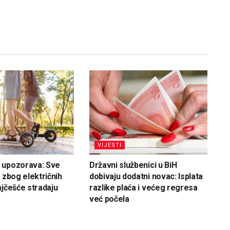
VIJESTI
 upozorava: Sve
Državni službenici u BiH
 zbog električnih
dobivaju dodatni novac: Isplata
ajčešće stradaju
razlike plaća i većeg regresa
već počela