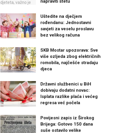
napraviti štetu
Uštedite na dječjem
rođendanu: Jednostavni
savjeti za veselu proslavu
bez velikog računa
SKB Mostar upozorava: Sve
više ozljeda zbog električnih
romobila, najčešće stradaju
djeca
Državni službenici u BiH
dobivaju dodatni novac:
Isplata razlike plaća i većeg
regresa već počela
Povijesni zapis iz Širokog
Brijega: Gotovo 150 dana
suše ostavilo velike