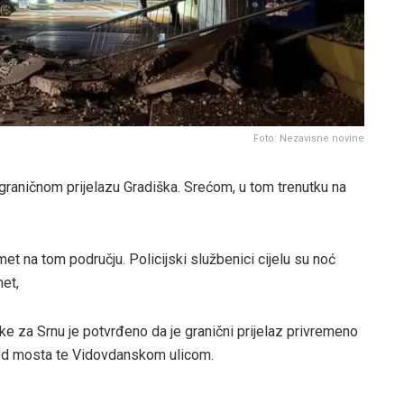
Foto: Nezavisne novine
graničnom prijelazu Gradiška. Srećom, u tom trenutku na
met na tom području. Policijski službenici cijelu su noć
met,
ke za Srnu je potvrđeno da je granični prijelaz privremeno
pod mosta te Vidovdanskom ulicom.