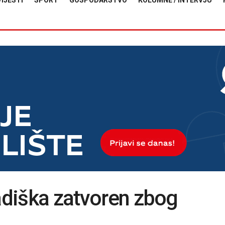
VIJESTI
SPORT
GOSPODARSTVO
KOLUMNE / INTERVJU
radiška zatvoren zbog