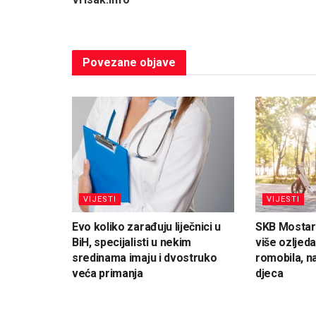
Povezane
objave
VIJESTI
VIJESTI
Evo koliko zarađuju liječnici u
SKB Mostar
BiH, specijalisti u nekim
više ozljeda
sredinama imaju i dvostruko
romobila, n
veća primanja
djeca