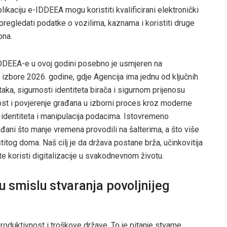
ikaciju e-IDDEEA mogu koristiti kvalificirani elektronički
pregledati podatke o vozilima, kaznama i koristiti druge
ona.
 IDDEEA-e u ovoj godini posebno je usmjeren na
 izbore 2026. godine, gdje Agencija ima jednu od ključnih
aka, sigurnosti identiteta birača i sigurnom prijenosu
nost i povjerenje građana u izborni proces kroz moderne
identiteta i manipulacija podacima. Istovremeno
ađani što manje vremena provodili na šalterima, a što više
astitog doma. Naš cilj je da država postane brža, učinkovitija
e koristi digitalizacije u svakodnevnom životu.
u smislu stvaranja povoljnijeg
roduktivnost i troškove države. To je pitanje stvarne