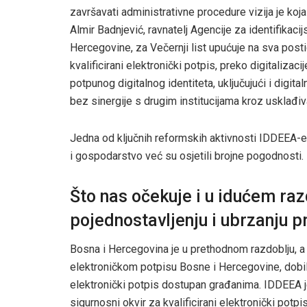
završavati administrativne procedure vizija je koja
Almir Badnjević, ravnatelj Agencije za identifikac
Hercegovine, za Večernji list upućuje na sva post
kvalificirani elektronički potpis, preko digitaliza
potpunog digitalnog identiteta, uključujući i digital
bez sinergije s drugim institucijama kroz uskla
Jedna od ključnih reformskih aktivnosti IDDEEA-e 
i gospodarstvo već su osjetili brojne pogodnosti.
Što nas očekuje i u idućem razd
pojednostavljenju i ubrzanju 
Bosna i Hercegovina je u prethodnom razdoblju, a
elektroničkom potpisu Bosne i Hercegovine, dobila f
elektronički potpis dostupan građanima. IDDEEA je
sigurnosni okvir za kvalificirani elektronički p