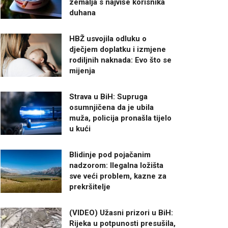
zemalja s najviše korisnika
duhana
HBŽ usvojila odluku o
dječjem doplatku i izmjene
rodiljnih naknada: Evo što se
mijenja
Strava u BiH: Supruga
osumnjičena da je ubila
muža, policija pronašla tijelo
u kući
Blidinje pod pojačanim
nadzorom: Ilegalna ložišta
sve veći problem, kazne za
prekršitelje
(VIDEO) Užasni prizori u BiH:
Rijeka u potpunosti presušila,