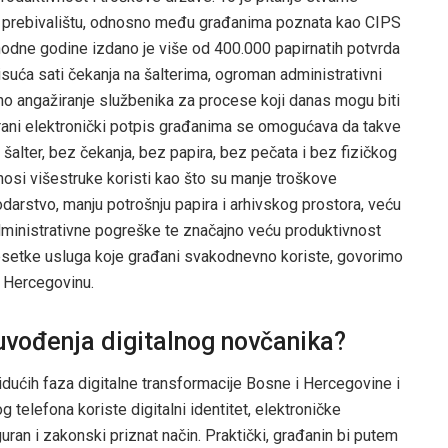
a o prebivalištu, odnosno među građanima poznata kao CIPS
hodne godine izdano je više od 400.000 papirnatih potvrda
suća sati čekanja na šalterima, ogroman administrativni
ebno angažiranje službenika za procese koji danas mogu biti
ficirani elektronički potpis građanima se omogućava da takve
šalter, bez čekanja, bez papira, bez pečata i bez fizičkog
nosi višestruke koristi kao što su manje troškove
darstvo, manju potrošnju papira i arhivskog prostora, veću
ministrativne pogreške te značajno veću produktivnost
esetke usluga koje građani svakodnevno koriste, govorimo
 Hercegovinu.
 uvođenja digitalnog novčanika?
 idućih faza digitalne transformacije Bosne i Hercegovine i
elefona koriste digitalni identitet, elektroničke
guran i zakonski priznat način. Praktički, građanin bi putem