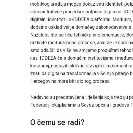
mobilnog uređaja mogao dokazivati identitet, potp
administrativne procedure potpuno digitalno. IDDE
digitalni identitet i e-IDDEEA platformu. Međutim
dodatno usklađivanje domaćeg zakonodavstva s E
Nažalost, što se tiče tehničke implementacije, Bo
različite međunarodne procese, analize i koordina
smo odlučili da više ne smijemo propuštati tehno
nas. IDDEEA će s domaćim institucijama i međun
konzorcij, nastaviti aktivno razvijati i implementi
znati da digitalna transformacija više nije pitanj
Hercegovina mora biti dio tog procesa.
Nedavno su predstavljena i rješenja koja trebaju p
Federaciji okupljenima u Savez općina i gradova F
O čemu se radi?