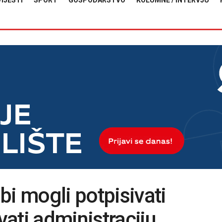
VIJESTI
SPORT
GOSPODARSTVO
KOLUMNE / INTERVJU
bi mogli potpisivati
ati administraciju