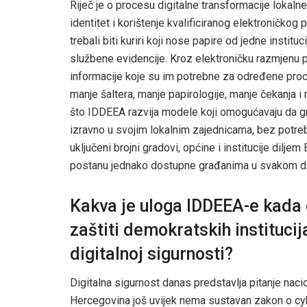
Riječ je o procesu digitalne transformacije lokaln
identitet i korištenje kvalificiranog elektroničkog 
trebali biti kuriri koji nose papire od jedne insti
službene evidencije. Kroz elektroničku razmjenu p
informacije koje su im potrebne za određene proc
manje šaltera, manje papirologije, manje čekanja i
što IDDEEA razvija modele koji omogućavaju da građa
izravno u svojim lokalnim zajednicama, bez potreb
uključeni brojni gradovi, općine i institucije dilj
postanu jednako dostupne građanima u svakom dije
Kakva je uloga IDDEEA-e kada 
zaštiti demokratskih institucij
digitalnoj sigurnosti?
Digitalna sigurnost danas predstavlja pitanje naci
Hercegovina još uvijek nema sustavan zakon o cybe