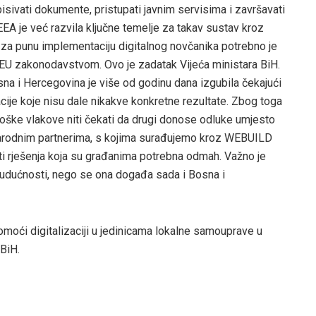
isivati dokumente, pristupati javnim servisima i završavati
EA je već razvila ključne temelje za takav sustav kroz
, za punu implementaciju digitalnog novčanika potrebno je
U zakonodavstvom. Ovo je zadatak Vijeća ministara BiH.
sna i Hercegovina je više od godinu dana izgubila čekajući
cije koje nisu dale nikakve konkretne rezultate. Zbog toga
loške vlakove niti čekati da drugi donose odluke umjesto
arodnim partnerima, s kojima surađujemo kroz WEBUILD
rati rješenja koja su građanima potrebna odmah. Važno je
e budućnosti, nego se ona događa sada i Bosna i
omoći digitalizaciji u jedinicama lokalne samouprave u
BiH.