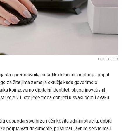
Foto: Freepik
asta i predstavnika nekoliko ključnih institucija, poput
go za žiteljima zemalja okružja kada govorimo o
ka koji zovemo digitalni identitet, skupa inovativnih
osti koje 21. stoljeće treba donijeti u svaki dom i svaku
ti gospodarstvu brzu i učinkovitu administraciju, dobiti
može potpisivati dokumente, pristupati javnim servisima i