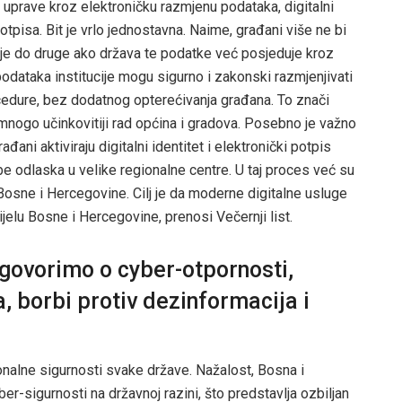
e uprave kroz elektroničku razmjenu podataka, digitalni
potpisa. Bit je vrlo jednostavna. Naime, građani više ne bi
tucije do druge ako država te podatke već posjeduje kroz
odataka institucije mogu sigurno i zakonski razmjenjivati
edure, bez dodatnog opterećivanja građana. To znači
 mnogo učinkovitiji rad općina i gradova. Posebno je važno
ni aktiviraju digitalni identitet i elektronički potpis
e odlaska u velike regionalne centre. U taj proces već su
em Bosne i Hercegovine. Cilj je da moderne digitalne usluge
lu Bosne i Hercegovine, prenosi Večernji list.
govorimo o cyber-otpornosti,
a, borbi protiv dezinformacija i
onalne sigurnosti svake države. Nažalost, Bosna i
r-sigurnosti na državnoj razini, što predstavlja ozbiljan