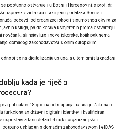
 se postupno ostvaruje i u Bosni i Hercegovini, a prof. dr.
ijske isprave, evidenciju i razmjenu podataka Bosne i
ignuća, počevši od organizacijskog i sigurnosnog okvira za
cije javnih usluga, pa do koraka usmjerenih prema ostvarenju
ni novčanik, ali najavljuje i nove iskorake, kojih pak nema
đivanje domaćeg zakonodavstva s onim europskim.
odnosi se na digitalizaciju usluga, a u tom smislu građani
oblju kada je riječ o
procedura?
 prvi put nakon 18 godina od stupanja na snagu Zakona o
unkcionalan državni digitalni identitet i kvalificirani
 uspostavila kompletan tehnički, organizacijski i
otpis, potpuno usklađen s domaćim zakonodavstvom i eIDAS