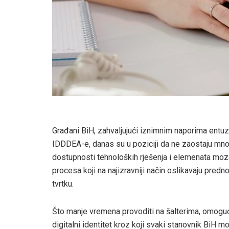
Građani BiH, zahvaljujući iznimnim naporima entuzij
IDDDEA-e, danas su u poziciji da ne zaostaju mno
dostupnosti tehnoloških rješenja i elemenata mozai
procesa koji na najizravniji način oslikavaju predn
tvrtku.
Što manje vremena provoditi na šalterima, omogući
digitalni identitet kroz koji svaki stanovnik BiH 