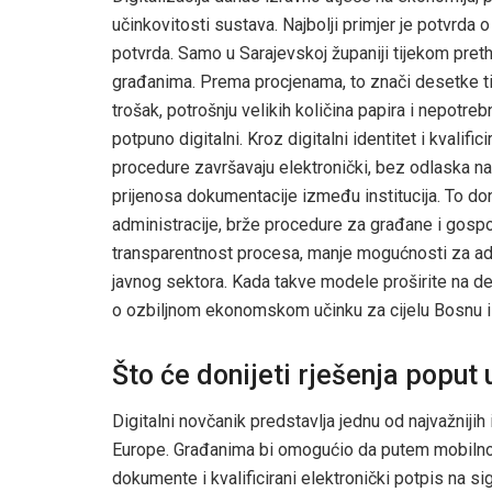
učinkovitosti sustava. Najbolji primjer je potvrd
potvrda. Samo u Sarajevskoj županiji tijekom pret
građanima. Prema procjenama, to znači desetke ti
trošak, potrošnju velikih količina papira i nepotr
potpuno digitalni. Kroz digitalni identitet i kvali
procedure završavaju elektronički, bez odlaska na 
prijenosa dokumentacije između institucija. To do
administracije, brže procedure za građane i gospo
transparentnost procesa, manje mogućnosti za ad
javnog sektora. Kada takve modele proširite na d
o ozbiljnom ekonomskom učinku za cijelu Bosnu i
Što će donijeti rješenja poput
Digitalni novčanik predstavlja jednu od najvažnijih
Europe. Građanima bi omogućio da putem mobilnog t
dokumente i kvalificirani elektronički potpis na si