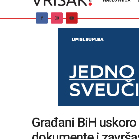
NASLOVNICA
Građani BiH uskoro 
dokumente i završav