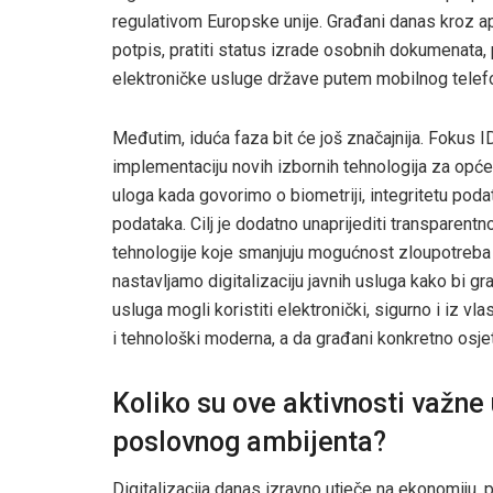
regulativom Europske unije. Građani danas kroz apl
potpis, pratiti status izrade osobnih dokumenata, 
elektroničke usluge države putem mobilnog telef
Međutim, iduća faza bit će još značajnija. Fokus
implementaciju novih izbornih tehnologija za opće
uloga kada govorimo o biometriji, integritetu podat
podataka. Cilj je dodatno unaprijediti transparent
tehnologije koje smanjuju mogućnost zloupotreba 
nastavljamo digitalizaciju javnih usluga kako bi gr
usluga mogli koristiti elektronički, sigurno i iz vl
i tehnološki moderna, a da građani konkretno osjet
Koliko su ove aktivnosti važne 
poslovnog ambijenta?
Digitalizacija danas izravno utječe na ekonomiju, p