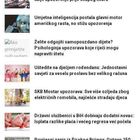
Umjetna inteligencija postala glavni motor
američkog rasta, no stižu upozorenja
Želite odgojiti samopouzdano dijete?
Psihologinja upozorava koje riječi mogu
napraviti štetu
Uštedite na dječjem rođendanu: Jednostavni
savjeti za veselu proslavu bez velikog računa
SKB Mostar upozorava: Sve više ozljeda zbog
električnih romobila, najčešće stradaju djeca
Državni službenici u BiH dobivaju dodatni novac:
Isplata razlike plaća i većeg regresa već počela
Povijesni zapis iz Širokog Brijega: Gotovo 150