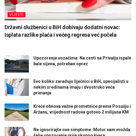
VIJESTI
Državni službenici u BiH dobivaju dodatni novac:
Isplata razlike plaća i većeg regresa već počela
Upozorenje vozačima: Na cesti na Privalju ispale
bale sijena, potreban oprez
Evo koliko zarađuju liječnici u BiH, specijalisti u
nekim sredinama imaju i dvostruko veća
primanja
Kreće obnova važne prometnice prema Posušju i
Aržanu, vrijednost radova gotovo 2 milijuna KM
Ne ignorirajte ove simptome: Motor vam možda
šalje upozorenje prije skupog kvara