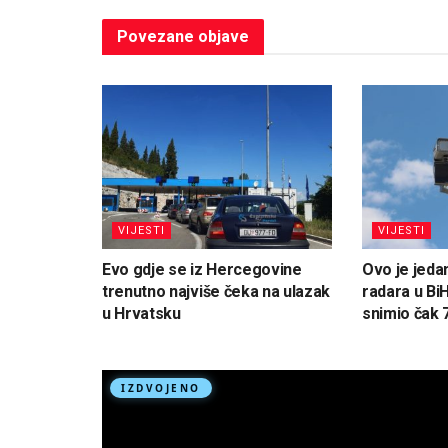
Povezane
objave
VIJESTI
VIJESTI
Evo gdje se iz Hercegovine
Ovo je jedan
trenutno najviše čeka na ulazak
radara u Bi
u Hrvatsku
snimio čak 