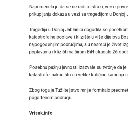
Napomenula je da se ne radi o istrazi, već o pri
prikupljanju dokaza u vezi sa tragedijom u Donjoj J
Tragedija u Donjoj Jablanici dogodila se početkom
katastrofalne poplave i klizišta u više dijelova B
najpogođenijim područjima, a u nesreći je život i
poplavama i klizištima širom BiH stradalo 26 oso
Posebnu pažnju javnosti izazvale su tvrdnje da 
katastrofe, nakon što su velike količine kamenja i 
Zbog toga je Tužilteljstvo ranije formiralo predme
pogođenom području.
Vrisak.info