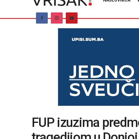
NASLOVNICA
FUP izuzima predme
tragedijom u Donjoj