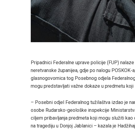
Pripadnici Federalne uprave policije (FUP) nala
neretvanske županijea, gdje po nalogu POSKOK-a
glasnogovornica tog Posebnog odjela Federalnog t
mogu predstavljati važne dokaze u predmetu koji s
– Posebni odjel Federalnog tužilaštva izdao je 
osobe Rudarsko-geološke inspekcije Ministarst
ciljem pribavljanja predmeta koji mogu služiti kao
na tragediju u Donjoj Jablanici – kazala je Hadžiha