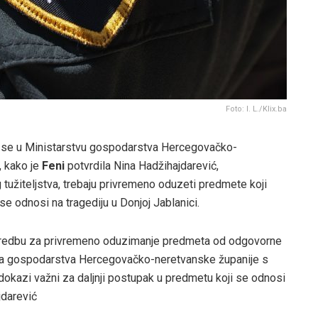
Foto: I. L./Klix.ba
ze se u Ministarstvu gospodarstva Hercegovačko-
, kako je
Feni
potvrdila Nina Hadžihajdarević,
užiteljstva, trebaju privremeno oduzeti predmete koji
e odnosi na tragediju u Donjoj Jablanici.
naredbu za privremeno oduzimanje predmeta od odgovorne
va gospodarstva Hercegovačko-neretvanske županije s
 dokazi važni za daljnji postupak u predmetu koji se odnosi
jdarević