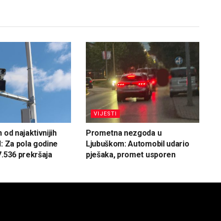
VIJESTI
 od najaktivnijih
Prometna nezgoda u
H: Za pola godine
Ljubuškom: Automobil udario
7.536 prekršaja
pješaka, promet usporen