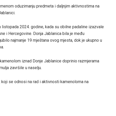
vremenom oduzimanju predmeta i daljnjim aktivnostima na
ablanici.
 listopada 2024. godine, kada su obilne padaline izazvale
osne i Hercegovine. Donja Jablanica bila je među
zgubilo najmanje 19 mještana ovog mjesta, dok je ukupno u
ba.
je kamenolom iznad Donje Jablanice doprinio razmjerama
mulja završile u naselju.
t koji se odnosi na rad i aktivnosti kamenoloma na