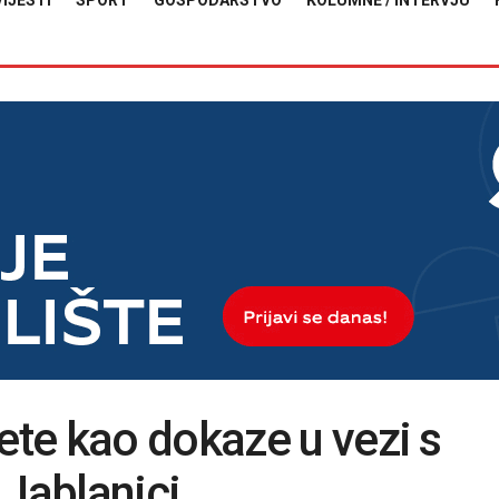
VIJESTI
SPORT
GOSPODARSTVO
KOLUMNE / INTERVJU
te kao dokaze u vezi s
 Jablanici