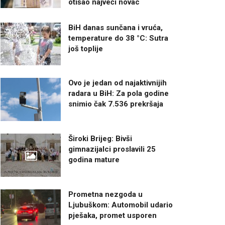
otišao najveći novac
BiH danas sunčana i vruća,
temperature do 38 °C: Sutra
još toplije
Ovo je jedan od najaktivnijih
radara u BiH: Za pola godine
snimio čak 7.536 prekršaja
Široki Brijeg: Bivši
gimnazijalci proslavili 25
godina mature
Prometna nezgoda u
Ljubuškom: Automobil udario
pješaka, promet usporen