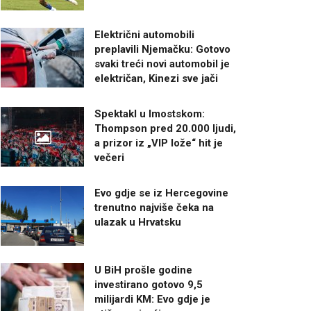
Električni automobili
preplavili Njemačku: Gotovo
svaki treći novi automobil je
električan, Kinezi sve jači
Spektakl u Imostskom:
Thompson pred 20.000 ljudi,
a prizor iz „VIP lože“ hit je
večeri
Evo gdje se iz Hercegovine
trenutno najviše čeka na
ulazak u Hrvatsku
U BiH prošle godine
investirano gotovo 9,5
milijardi KM: Evo gdje je