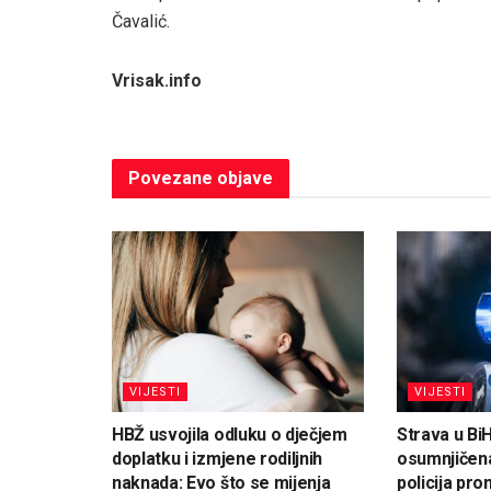
Čavalić.
Vrisak.info
Povezane
objave
VIJESTI
VIJESTI
HBŽ usvojila odluku o dječjem
Strava u Bi
doplatku i izmjene rodiljnih
osumnjičena
naknada: Evo što se mijenja
policija pron