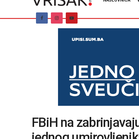
NASLOVNICA
FBiH na zabrinjava
jednog umirovljenik