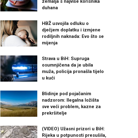
zemalja s najviše korisnika
duhana
HBŽ usvojila odluku o
dječjem doplatku i izmjene
rodiljnih naknada: Evo što se
mijenja
Strava u BiH: Supruga
osumnjičena da je ubila
muža, policija pronašla tijelo
u kući
Blidinje pod pojačanim
nadzorom: Ilegalna ložišta
sve veći problem, kazne za
prekršitelje
(VIDEO) Užasni prizori u BiH:
Rijeka u potpunosti presušila,