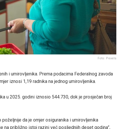
Foto: Pexels
lenih i umirovljenika. Prema podacima Federalnog zavoda
omjer iznosi 1,19 radnika na jednog umirovljenika.
ka u 2025. godini iznosio 544.730, dok je prosječan broj
 poželjnije da je omjer osiguranika i umirovljenika
 na približno istoj razini već posljednjih deset godina”,