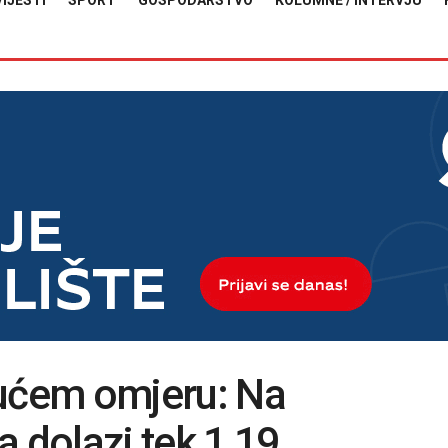
VIJESTI
SPORT
GOSPODARSTVO
KOLUMNE / INTERVJU
jućem omjeru: Na
a dolazi tek 1,19