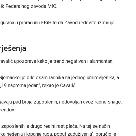
nik Federalnog zavoda MIO.
igurana u proračunu FBiH te da Zavod redovito izmiruje
rješenja
avalić upozorava kako je trend negativan i alarmantan.
jemačkoj je bilo osam radnika na jednog umirovljenika, a
,19 naprema jedan”, rekao je Čavalić.
avaju pad broja zaposlenih, nedovoljan uvoz radne snage,
rendovi.
a zaposlenih, a drugo realni rast plaća. Na taj se način
 rješenja i krpanje rupa, poput zaduživanja”, poručio je