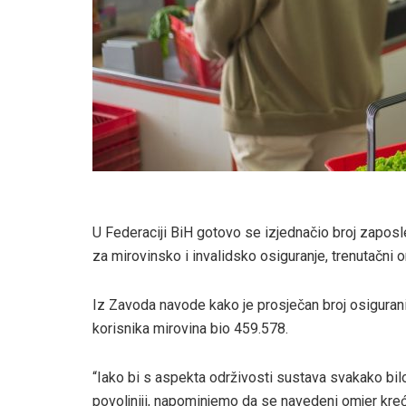
U Federaciji BiH gotovo se izjednačio broj zapos
za mirovinsko i invalidsko osiguranje, trenutačni 
Iz Zavoda navode kako je prosječan broj osigurani
korisnika mirovina bio 459.578.
“Iako bi s aspekta održivosti sustava svakako bilo
povoljniji, napominjemo da se navedeni omjer kreće