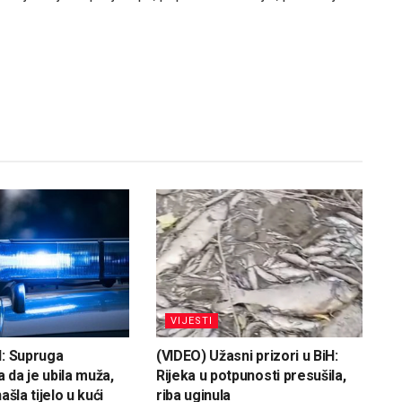
VIJESTI
H: Supruga
(VIDEO) Užasni prizori u BiH:
 da je ubila muža,
Rijeka u potpunosti presušila,
ašla tijelo u kući
riba uginula