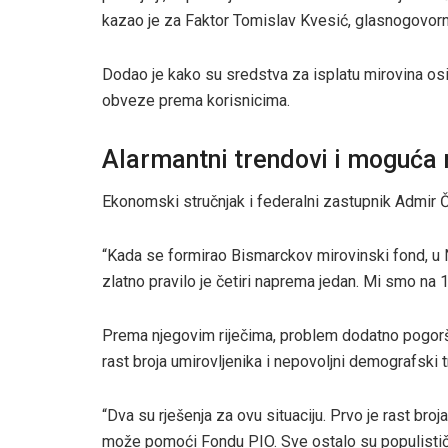
kazao je za Faktor Tomislav Kvesić, glasnogovor
Dodao je kako su sredstva za isplatu mirovina os
obveze prema korisnicima.
Alarmantni trendovi i moguća 
Ekonomski stručnjak i federalni zastupnik Admir Č
“Kada se formirao Bismarckov mirovinski fond, u N
zlatno pravilo je četiri naprema jedan. Mi smo na 1
Prema njegovim riječima, problem dodatno pogorš
rast broja umirovljenika i nepovoljni demografski t
“Dva su rješenja za ovu situaciju. Prvo je rast broj
može pomoći Fondu PIO. Sve ostalo su populistička