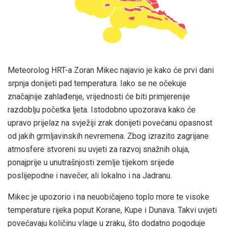
Meteorolog HRT-a Zoran Mikec najavio je kako će prvi dani
srpnja donijeti pad temperatura. Iako se ne očekuje
značajnije zahlađenje, vrijednosti će biti primjerenije
razdoblju početka ljeta. Istodobno upozorava kako će
upravo prijelaz na svježiji zrak donijeti povećanu opasnost
od jakih grmljavinskih nevremena. Zbog izrazito zagrijane
atmosfere stvoreni su uvjeti za razvoj snažnih oluja,
ponajprije u unutrašnjosti zemlje tijekom srijede
poslijepodne i navečer, ali lokalno i na Jadranu.
Mikec je upozorio i na neuobičajeno toplo more te visoke
temperature rijeka poput Korane, Kupe i Dunava. Takvi uvjeti
povećavaju količinu vlage u zraku, što dodatno pogoduje