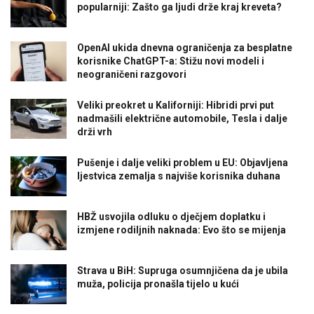
popularniji: Zašto ga ljudi drže kraj kreveta?
OpenAI ukida dnevna ograničenja za besplatne
korisnike ChatGPT-a: Stižu novi modeli i
neograničeni razgovori
Veliki preokret u Kaliforniji: Hibridi prvi put
nadmašili električne automobile, Tesla i dalje
drži vrh
Pušenje i dalje veliki problem u EU: Objavljena
ljestvica zemalja s najviše korisnika duhana
HBŽ usvojila odluku o dječjem doplatku i
izmjene rodiljnih naknada: Evo što se mijenja
Strava u BiH: Supruga osumnjičena da je ubila
muža, policija pronašla tijelo u kući