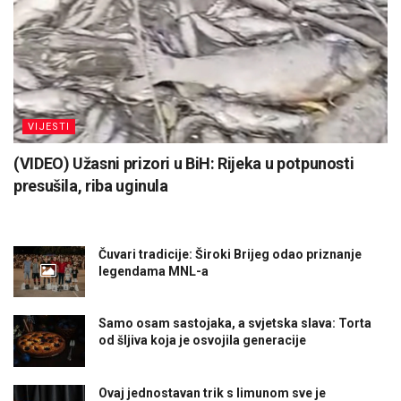
VIJESTI
(VIDEO) Užasni prizori u BiH: Rijeka u potpunosti
presušila, riba uginula
Čuvari tradicije: Široki Brijeg odao priznanje
legendama MNL-a
Samo osam sastojaka, a svjetska slava: Torta
od šljiva koja je osvojila generacije
Ovaj jednostavan trik s limunom sve je