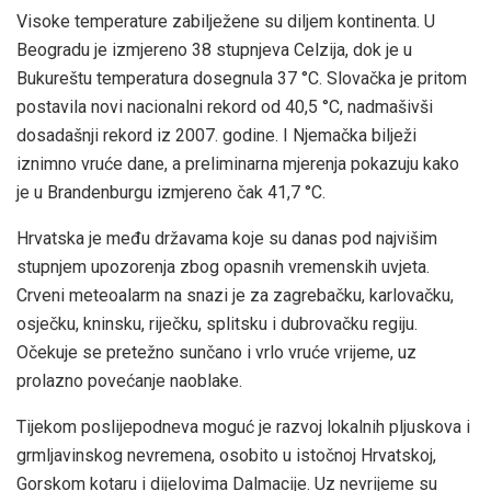
Visoke temperature zabilježene su diljem kontinenta. U
Beogradu je izmjereno 38 stupnjeva Celzija, dok je u
Bukureštu temperatura dosegnula 37 °C. Slovačka je pritom
postavila novi nacionalni rekord od 40,5 °C, nadmašivši
dosadašnji rekord iz 2007. godine. I Njemačka bilježi
iznimno vruće dane, a preliminarna mjerenja pokazuju kako
je u Brandenburgu izmjereno čak 41,7 °C.
Hrvatska je među državama koje su danas pod najvišim
stupnjem upozorenja zbog opasnih vremenskih uvjeta.
Crveni meteoalarm na snazi je za zagrebačku, karlovačku,
osječku, kninsku, riječku, splitsku i dubrovačku regiju.
Očekuje se pretežno sunčano i vrlo vruće vrijeme, uz
prolazno povećanje naoblake.
Tijekom poslijepodneva moguć je razvoj lokalnih pljuskova i
grmljavinskog nevremena, osobito u istočnoj Hrvatskoj,
Gorskom kotaru i dijelovima Dalmacije. Uz nevrijeme su