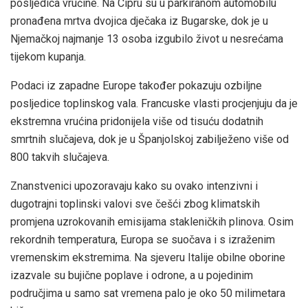
posljedica vrućine. Na Cipru su u parkiranom automobilu
pronađena mrtva dvojica dječaka iz Bugarske, dok je u
Njemačkoj najmanje 13 osoba izgubilo život u nesrećama
tijekom kupanja.
Podaci iz zapadne Europe također pokazuju ozbiljne
posljedice toplinskog vala. Francuske vlasti procjenjuju da je
ekstremna vrućina pridonijela više od tisuću dodatnih
smrtnih slučajeva, dok je u Španjolskoj zabilježeno više od
800 takvih slučajeva.
Znanstvenici upozoravaju kako su ovako intenzivni i
dugotrajni toplinski valovi sve češći zbog klimatskih
promjena uzrokovanih emisijama stakleničkih plinova. Osim
rekordnih temperatura, Europa se suočava i s izraženim
vremenskim ekstremima. Na sjeveru Italije obilne oborine
izazvale su bujične poplave i odrone, a u pojedinim
područjima u samo sat vremena palo je oko 50 milimetara