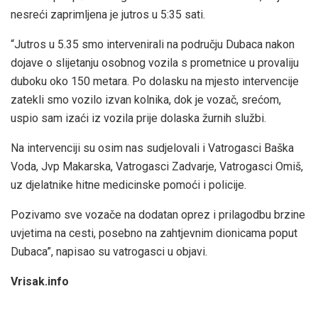
nesreći zaprimljena je jutros u 5:35 sati.
“Jutros u 5.35 smo intervenirali na području Dubaca nakon
dojave o slijetanju osobnog vozila s prometnice u provaliju
duboku oko 150 metara. Po dolasku na mjesto intervencije
zatekli smo vozilo izvan kolnika, dok je vozač, srećom,
uspio sam izaći iz vozila prije dolaska žurnih službi.
Na intervenciji su osim nas sudjelovali i Vatrogasci Baška
Voda, Jvp Makarska, Vatrogasci Zadvarje, Vatrogasci Omiš,
uz djelatnike hitne medicinske pomoći i policije.
Pozivamo sve vozače na dodatan oprez i prilagodbu brzine
uvjetima na cesti, posebno na zahtjevnim dionicama poput
Dubaca”, napisao su vatrogasci u objavi.
Vrisak.info