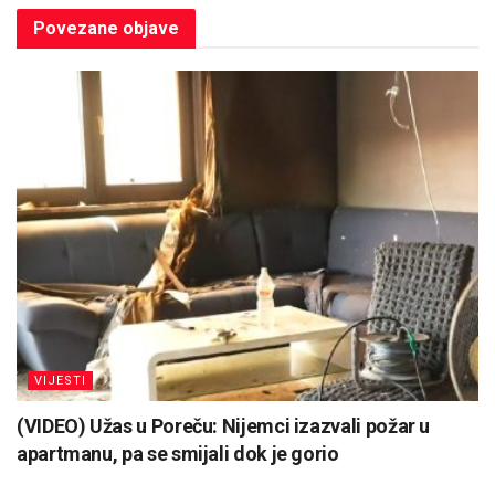
Povezane
objave
VIJESTI
(VIDEO) Užas u Poreču: Nijemci izazvali požar u
apartmanu, pa se smijali dok je gorio