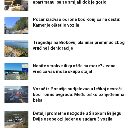
apartmanu, pa se smijali dok je gorio
Požar izazvao odrone kod Konjica na cestu:
Kamenje oštetilo vozila
Tragedija na Biokovu, planinar preminuo zbog
vrućine i dehidracije
Nosite smokve ili grožđe na more? Jedna
vrećica vas može skupo stajati
Vozač iz Posušja sudjelovao u teškoj nesreći
kod Tomislavgrada: Među teško ozlijeđenima i
beba
Detalji prometne nezgode u Širokom Brijegu:
Dvije osobe ozlijeđene u sudaru 3 vozila