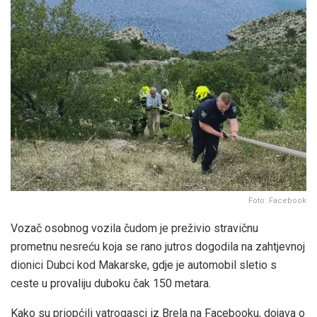
Foto: Facebook
Vozač osobnog vozila čudom je preživio stravičnu
prometnu nesreću koja se rano jutros dogodila na zahtjevnoj
dionici Dubci kod Makarske, gdje je automobil sletio s
ceste u provaliju duboku čak 150 metara.
Kako su priopćili vatrogasci iz Brela na Facebooku, dojava o