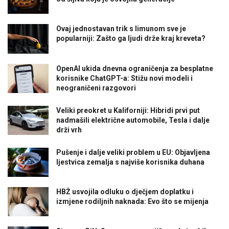
Ovaj jednostavan trik s limunom sve je
popularniji: Zašto ga ljudi drže kraj kreveta?
OpenAI ukida dnevna ograničenja za besplatne
korisnike ChatGPT-a: Stižu novi modeli i
neograničeni razgovori
Veliki preokret u Kaliforniji: Hibridi prvi put
nadmašili električne automobile, Tesla i dalje
drži vrh
Pušenje i dalje veliki problem u EU: Objavljena
ljestvica zemalja s najviše korisnika duhana
HBŽ usvojila odluku o dječjem doplatku i
izmjene rodiljnih naknada: Evo što se mijenja