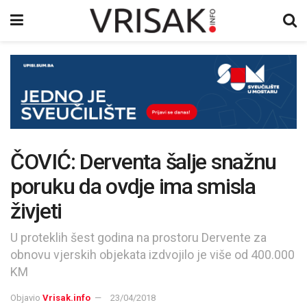
ČOVIĆ: Derventa šalje snažnu
poruku da ovdje ima smisla
živjeti
U proteklih šest godina na prostoru Dervente za
obnovu vjerskih objekata izdvojilo je više od 400.000
KM
Objavio
Vrisak.info
23/04/2018