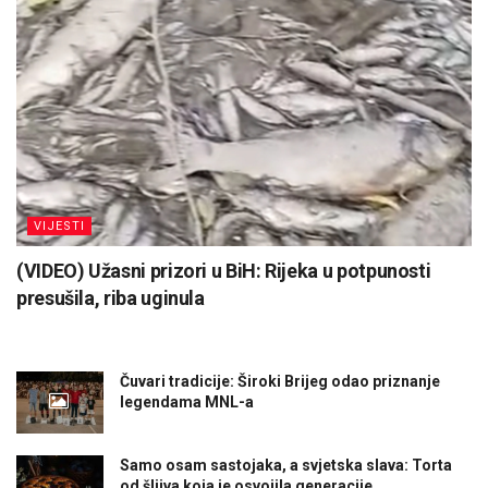
VIJESTI
(VIDEO) Užasni prizori u BiH: Rijeka u potpunosti
presušila, riba uginula
Čuvari tradicije: Široki Brijeg odao priznanje
legendama MNL-a
Samo osam sastojaka, a svjetska slava: Torta
od šljiva koja je osvojila generacije