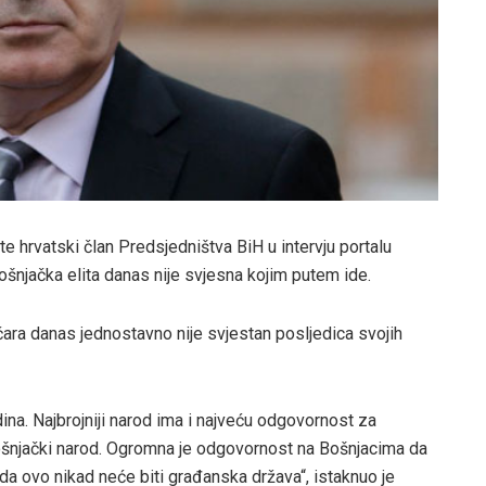
 hrvatski član Predsjedništva BiH u intervju portalu
bošnjačka elita danas nije svjesna kojim putem ide.
čara danas jednostavno nije svjestan posljedica svojih
ina. Najbrojniji narod ima i najveću odgovornost za
bošnjački narod. Ogromna je odgovornost na Bošnjacima da
 da ovo nikad neće biti građanska država“, istaknuo je