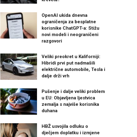
OpenAI ukida dnevna
ograničenja za besplatne
korisnike ChatGPT-a: Stižu
novi modeli i neograničeni
razgovori
Veliki preokret u Kaliforniji:
Hibridi prvi put nadmašili
električne automobile, Tesla i
dalje drži vrh
Pušenje i dalje veliki problem
u EU: Objavljena ljestvica
zemalja s najviše korisnika
duhana
HBŽ usvojila odluku o
dječjem doplatku i izmjene