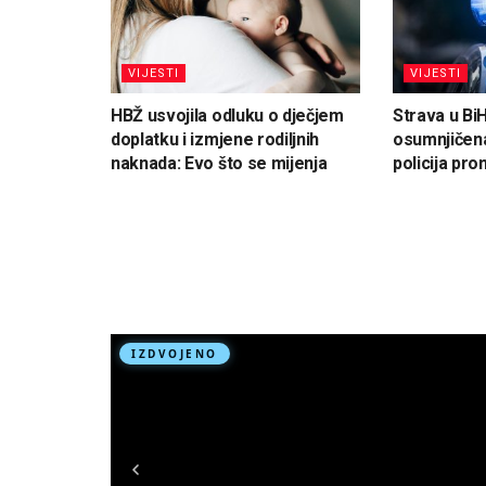
VIJESTI
VIJESTI
HBŽ usvojila odluku o dječjem
Strava u Bi
doplatku i izmjene rodiljnih
osumnjičena
naknada: Evo što se mijenja
policija pron