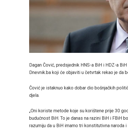
Dagan Čović, predsjednik HNS-a BiH i HDZ-a BiH te
Dnevnik.ba koji će objaviti u četvrtak rekao je da 
Čović je istaknuo kako dobar dio bošnjačkih politi
djela.
„Oni koriste metode koje su korištene prije 30 god
budućnost BiH. To je danas na razini BiH i FBiH 
razumiju da u BiH imamo tri konstitutivna naroda i