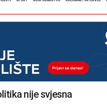
VIJESTI
SPORT
GOSPODARSTVO
KOLUMNE / INTERVJU
itika nije svjesna