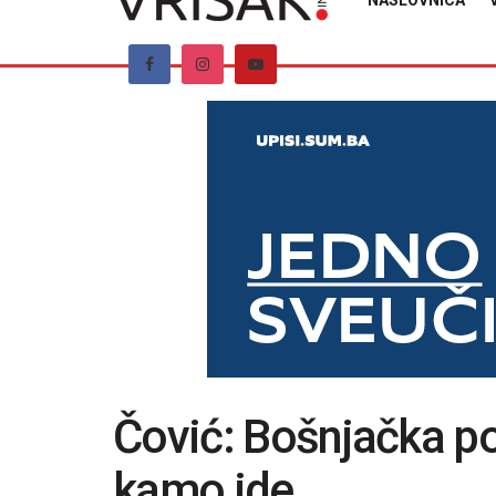
NASLOVNICA
Čović: Bošnjačka pol
kamo ide