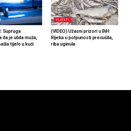
VIJESTI
H: Supruga
(VIDEO) Užasni prizori u BiH:
 da je ubila muža,
Rijeka u potpunosti presušila,
ašla tijelo u kući
riba uginula