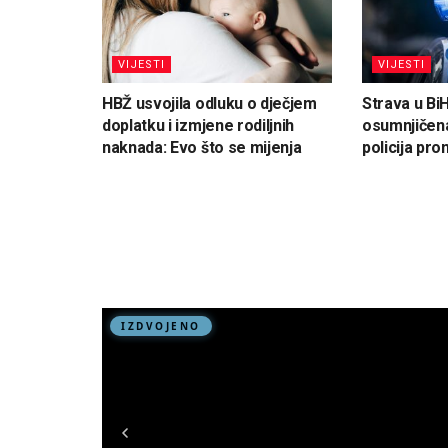
VIJESTI
VIJESTI
HBŽ usvojila odluku o dječjem
Strava u Bi
doplatku i izmjene rodiljnih
osumnjičena
naknada: Evo što se mijenja
policija pron