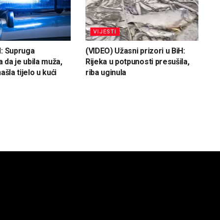
VIJESTI
H: Supruga
(VIDEO) Užasni prizori u BiH:
 da je ubila muža,
Rijeka u potpunosti presušila,
ašla tijelo u kući
riba uginula