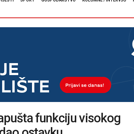
VIJESTI
SPORT
GOSPODARSTVO
KOLUMNE / INTERVJU
apušta funkciju visokog
 dao ostavku