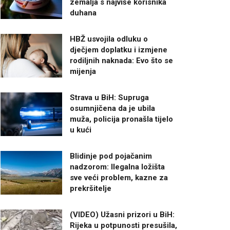
zemalja s najviše korisnika
duhana
HBŽ usvojila odluku o
dječjem doplatku i izmjene
rodiljnih naknada: Evo što se
mijenja
Strava u BiH: Supruga
osumnjičena da je ubila
muža, policija pronašla tijelo
u kući
Blidinje pod pojačanim
nadzorom: Ilegalna ložišta
sve veći problem, kazne za
prekršitelje
(VIDEO) Užasni prizori u BiH:
Rijeka u potpunosti presušila,