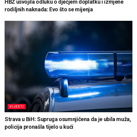
HBŽ usvojila odluku o dječjem doplatku i izmjene
rodiljnih naknada: Evo što se mijenja
VIJESTI
Strava u BiH: Supruga osumnjičena da je ubila muža,
policija pronašla tijelo u kući