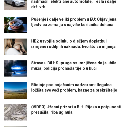
nadmašili električne automobile, Tesla i dalje
drži vrh
Pušenje i dalje veliki problem u EU: Objavljena
ljestvica zemalja s najviše korisnika duhana
HBŽ usvojila odluku o dječjem doplatku i
izmjene rodiljnih naknada: Evo što se mijenja
Strava u BiH: Supruga osumnjičena da je ubila
muža, policija pronašla tijelo u kući
Blidinje pod pojačanim nadzorom: Ilegalna
ložišta sve veći problem, kazne za prekršitelje
(VIDEO) Užasni prizori u BiH: Rijeka u potpunosti
presušila, riba uginula