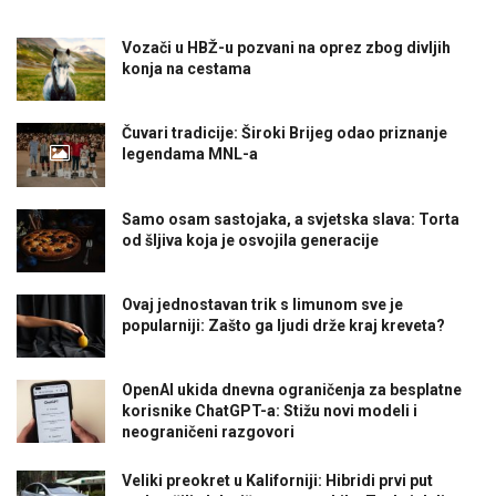
Vozači u HBŽ-u pozvani na oprez zbog divljih
konja na cestama
Čuvari tradicije: Široki Brijeg odao priznanje
legendama MNL-a
Samo osam sastojaka, a svjetska slava: Torta
od šljiva koja je osvojila generacije
Ovaj jednostavan trik s limunom sve je
popularniji: Zašto ga ljudi drže kraj kreveta?
OpenAI ukida dnevna ograničenja za besplatne
korisnike ChatGPT-a: Stižu novi modeli i
neograničeni razgovori
Veliki preokret u Kaliforniji: Hibridi prvi put