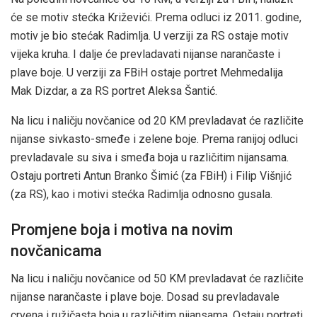
će se motiv stećka Križevići. Prema odluci iz 2011. godine,
motiv je bio stećak Radimlja. U verziji za RS ostaje motiv
vijeka kruha. I dalje će prevladavati nijanse narančaste i
plave boje. U verziji za FBiH ostaje portret Mehmedalija
Mak Dizdar, a za RS portret Aleksa Šantić.
Na licu i naličju novčanice od 20 KM prevladavat će različite
nijanse sivkasto-smeđe i zelene boje. Prema ranijoj odluci
prevladavale su siva i smeđa boja u različitim nijansama.
Ostaju portreti Antun Branko Šimić (za FBiH) i Filip Višnjić
(za RS), kao i motivi stećka Radimlja odnosno gusala.
Promjene boja i motiva na novim
novčanicama
Na licu i naličju novčanice od 50 KM prevladavat će različite
nijanse narančaste i plave boje. Dosad su prevladavale
crvena i ružičasta boja u različitim nijansama. Ostaju portreti