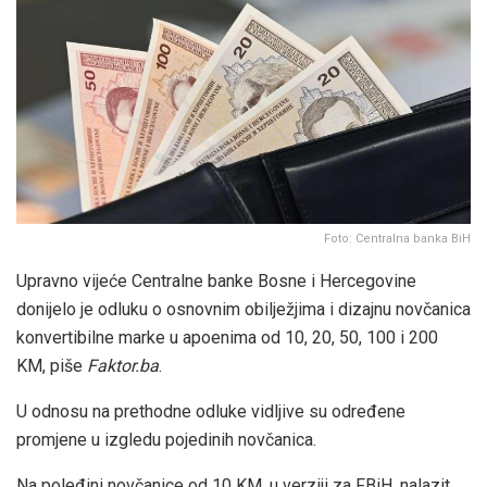
Foto: Centralna banka BiH
Upravno vijeće Centralne banke Bosne i Hercegovine
donijelo je odluku o osnovnim obilježjima i dizajnu novčanica
konvertibilne marke u apoenima od 10, 20, 50, 100 i 200
KM, piše
Faktor.ba
.
U odnosu na prethodne odluke vidljive su određene
promjene u izgledu pojedinih novčanica.
Na poleđini novčanice od 10 KM, u verziji za FBiH, nalazit