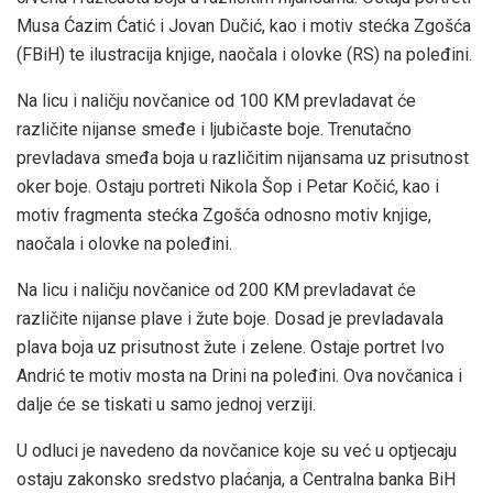
Musa Ćazim Ćatić i Jovan Dučić, kao i motiv stećka Zgošća
(FBiH) te ilustracija knjige, naočala i olovke (RS) na poleđini.
Na licu i naličju novčanice od 100 KM prevladavat će
različite nijanse smeđe i ljubičaste boje. Trenutačno
prevladava smeđa boja u različitim nijansama uz prisutnost
oker boje. Ostaju portreti Nikola Šop i Petar Kočić, kao i
motiv fragmenta stećka Zgošća odnosno motiv knjige,
naočala i olovke na poleđini.
Na licu i naličju novčanice od 200 KM prevladavat će
različite nijanse plave i žute boje. Dosad je prevladavala
plava boja uz prisutnost žute i zelene. Ostaje portret Ivo
Andrić te motiv mosta na Drini na poleđini. Ova novčanica i
dalje će se tiskati u samo jednoj verziji.
U odluci je navedeno da novčanice koje su već u optjecaju
ostaju zakonsko sredstvo plaćanja, a Centralna banka BiH