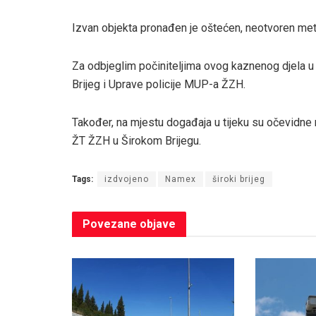
Izvan objekta pronađen je oštećen, neotvoren metaln
Za odbjeglim počiniteljima ovog kaznenog djela u t
Brijeg i Uprave policije MUP-a ŽZH.
Također, na mjestu događaja u tijeku su očevidne r
ŽT ŽZH u Širokom Brijegu.
Tags:
izdvojeno
Namex
široki brijeg
Povezane
objave