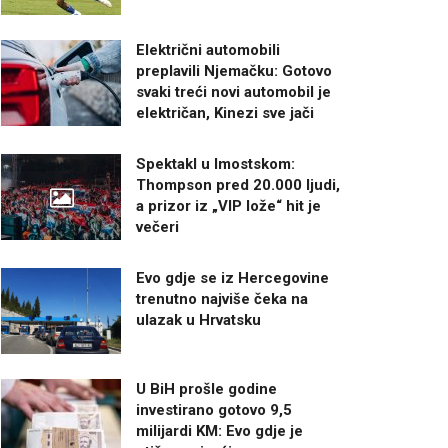
Električni automobili
preplavili Njemačku: Gotovo
svaki treći novi automobil je
električan, Kinezi sve jači
Spektakl u Imostskom:
Thompson pred 20.000 ljudi,
a prizor iz „VIP lože“ hit je
večeri
Evo gdje se iz Hercegovine
trenutno najviše čeka na
ulazak u Hrvatsku
U BiH prošle godine
investirano gotovo 9,5
milijardi KM: Evo gdje je