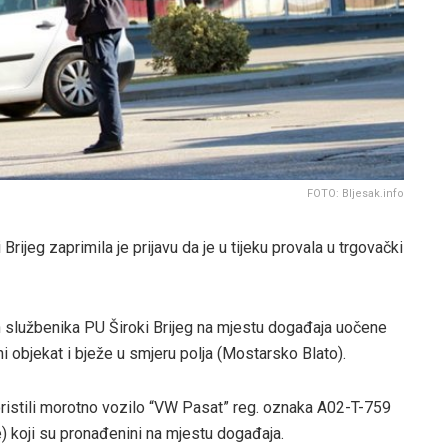
FOTO: Bljesak.info
Brijeg zaprimila je prijavu da je u tijeku provala u trgovački
ih službenika PU Široki Brijeg na mjestu događaja uočene
objekat i bježe u smjeru polja (Mostarsko Blato).
koristili morotno vozilo “VW Pasat” reg. oznaka A02-T-759
) koji su pronađenini na mjestu događaja.