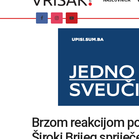
NASLOVNICA
Brzom reakcijom pol
Široki Brijeg sprij