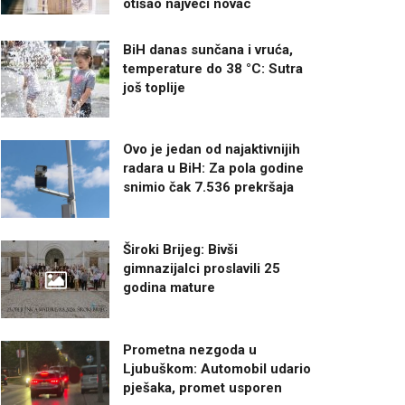
otišao najveći novac
BiH danas sunčana i vruća,
temperature do 38 °C: Sutra
još toplije
Ovo je jedan od najaktivnijih
radara u BiH: Za pola godine
snimio čak 7.536 prekršaja
Široki Brijeg: Bivši
gimnazijalci proslavili 25
godina mature
Prometna nezgoda u
Ljubuškom: Automobil udario
pješaka, promet usporen