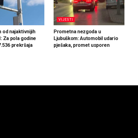
VIJESTI
 od najaktivnijih
Prometna nezgoda u
H: Za pola godine
Ljubuškom: Automobil udario
7.536 prekršaja
pješaka, promet usporen