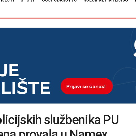
VIJESTI
SPORT
GOSPODARSTVO
KOLUMNE / INTERVJU
icijskih službenika PU
ečena provala u Namex