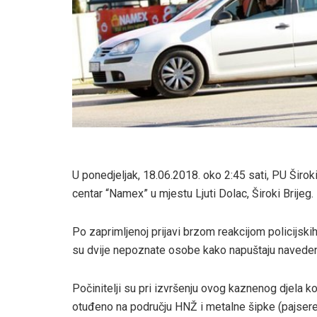
U ponedjeljak, 18.06.2018. oko 2:45 sati, PU Široki 
centar “Namex” u mjestu Ljuti Dolac, Široki Brijeg.
Po zaprimljenoj prijavi brzom reakcijom policijsk
su dvije nepoznate osobe kako napuštaju navedeni 
Počinitelji su pri izvršenju ovog kaznenog djela 
otuđeno na području HNŽ i metalne šipke (pajsere