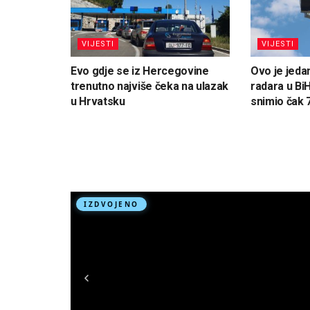
VIJESTI
VIJESTI
Evo gdje se iz Hercegovine
Ovo je jedan
trenutno najviše čeka na ulazak
radara u Bi
u Hrvatsku
snimio čak 