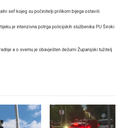
i sef kojeg su počinitelji prilikom bijega ostavili.
ijeku je intenzivna potrga policijskih službenika PU Široki
adnje a o svemu je obavješten dežurni Županijski tužitelj