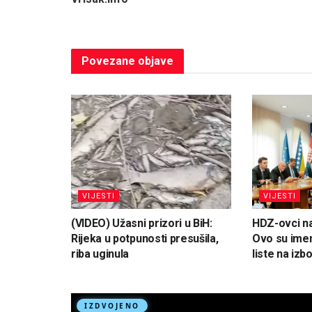
Povezane
objave
VIJESTI
VIJESTI
(VIDEO) Užasni prizori u BiH:
HDZ-ovci na
Rijeka u potpunosti presušila,
Ovo su ime
riba uginula
liste na izb