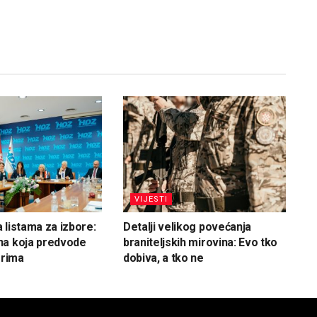
VIJESTI
 listama za izbore:
Detalji velikog povećanja
na koja predvode
braniteljskih mirovina: Evo tko
orima
dobiva, a tko ne