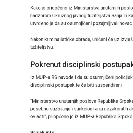
Kako je priopćeno iz Ministarstva unutarnjih posl
nadzorom Okružnog javnog tužiteljstva Banja Luk
utvrđeno je da su osumnjičeni pozajmljivali nova
Nakon kriminalističke obrade, uhićeni će uz izvj
tužiteljstvu.
Pokrenut disciplinski postupa
Iz MUP-a RS navode i da su osumnjičeni policijski 
disciplinski postupak te će biti suspendirani.
“Ministarstvo unutarnjih poslova Republike Srpske
posebno suzbijanju i sankcioniranju nezakonitih ak
ovlasti”, priopćeno je iz MUP-a Republike Srpske
Vrisak.info