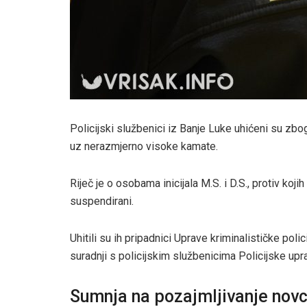
Policijski službenici iz Banje Luke uhićeni su zbo
uz nerazmjerno visoke kamate.
Riječ je o osobama inicijala M.S. i D.S., protiv koji
suspendirani.
Uhitili su ih pripadnici Uprave kriminalističke pol
suradnji s policijskim službenicima Policijske upr
Sumnja na pozajmljivanje nov