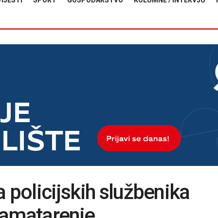
VIJESTI
SPORT
GOSPODARSTVO
KOLUMNE / INTERVJU
 policijskih službenika
kamatarenje