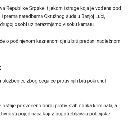
ova Republike Srpske, tijekom istrage koja je vođena pod
a i prema naredbama Okružnog suda u Banjoj Luci,
c drugoj osobi uz nerazmjerno visoku kamatu.
ešće o počinjenom kaznenom djelu biti predani nadležnom
k
službenici, zbog čega će protiv njih biti pokrenut
 ostaje posvećeno borbi protiv svih oblika kriminala, a
tivnosti pojedinaca koji zloupotrebljavaju policijske
.