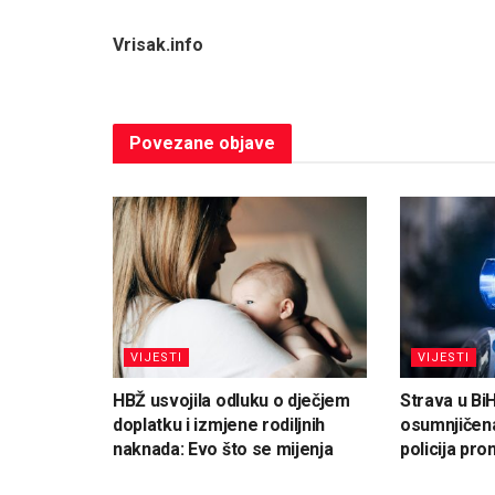
Vrisak.info
Povezane
objave
VIJESTI
VIJESTI
HBŽ usvojila odluku o dječjem
Strava u Bi
doplatku i izmjene rodiljnih
osumnjičena
naknada: Evo što se mijenja
policija pron