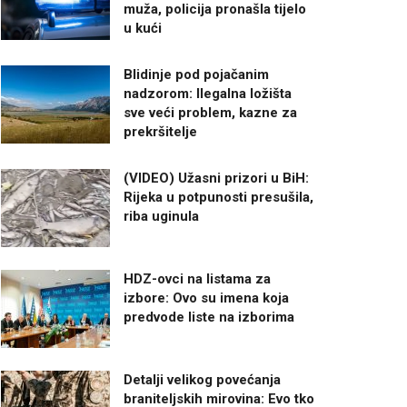
muža, policija pronašla tijelo
u kući
Blidinje pod pojačanim
nadzorom: Ilegalna ložišta
sve veći problem, kazne za
prekršitelje
(VIDEO) Užasni prizori u BiH:
Rijeka u potpunosti presušila,
riba uginula
HDZ-ovci na listama za
izbore: Ovo su imena koja
predvode liste na izborima
Detalji velikog povećanja
braniteljskih mirovina: Evo tko