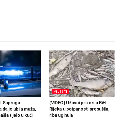
VIJESTI
H: Supruga
(VIDEO) Užasni prizori u BiH:
 da je ubila muža,
Rijeka u potpunosti presušila,
ašla tijelo u kući
riba uginula