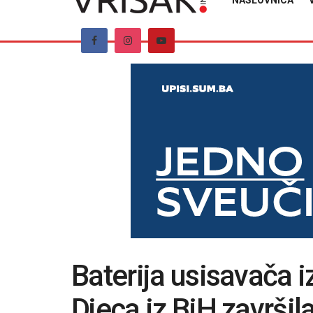
NASLOVNICA
Baterija usisavača i
Djeca iz BiH završila