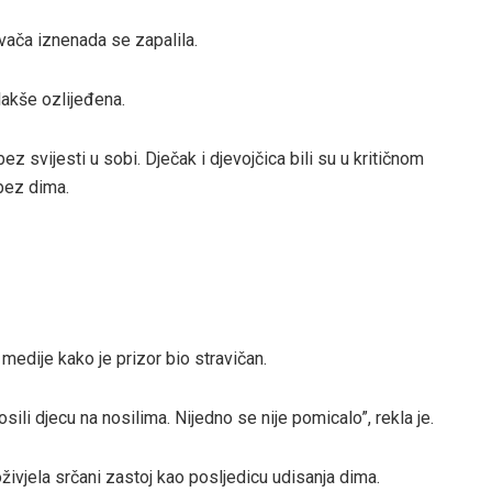
vača iznenada se zapalila.
lakše ozlijeđena.
 svijesti u sobi. Dječak i djevojčica bili su u kritičnom
 bez dima.
 medije kako je prizor bio stravičan.
ili djecu na nosilima. Nijedno se nije pomicalo”, rekla je.
ivjela srčani zastoj kao posljedicu udisanja dima.