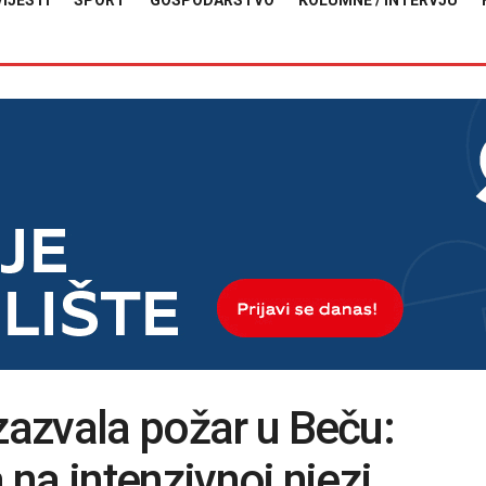
VIJESTI
SPORT
GOSPODARSTVO
KOLUMNE / INTERVJU
zazvala požar u Beču:
 na intenzivnoj njezi