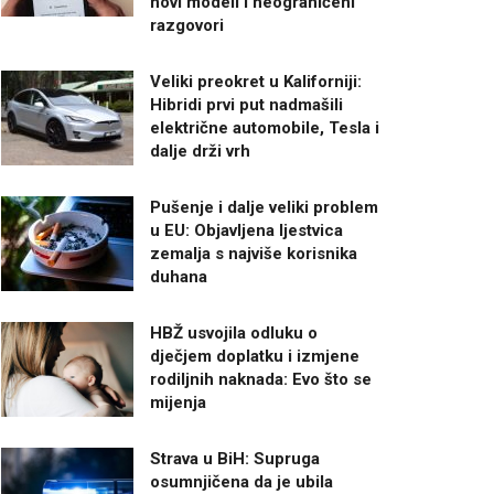
novi modeli i neograničeni
razgovori
Veliki preokret u Kaliforniji:
Hibridi prvi put nadmašili
električne automobile, Tesla i
dalje drži vrh
Pušenje i dalje veliki problem
u EU: Objavljena ljestvica
zemalja s najviše korisnika
duhana
HBŽ usvojila odluku o
dječjem doplatku i izmjene
rodiljnih naknada: Evo što se
mijenja
Strava u BiH: Supruga
osumnjičena da je ubila