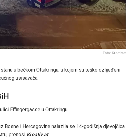
Foto: Kroativ.at
 u stanu u bečkom Ottakringu, u kojem su teško ozlijeđeni
a kućnog usisavača.
BiH
ulici Effingergasse u Ottakringu.
iz Bosne i Hercegovine nalazila se 14-godišnja djevojčica
stru, prenosi
Kroativ.at
.