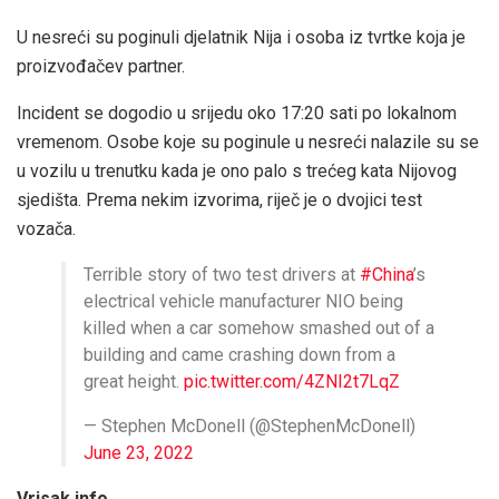
U nesreći su poginuli djelatnik Nija i osoba iz tvrtke koja je
proizvođačev partner.
Incident se dogodio u srijedu oko 17:20 sati po lokalnom
vremenom. Osobe koje su poginule u nesreći nalazile su se
u vozilu u trenutku kada je ono palo s trećeg kata Nijovog
sjedišta. Prema nekim izvorima, riječ je o dvojici test
vozača.
Terrible story of two test drivers at
#China
’s
electrical vehicle manufacturer NIO being
killed when a car somehow smashed out of a
building and came crashing down from a
great height.
pic.twitter.com/4ZNI2t7LqZ
— Stephen McDonell (@StephenMcDonell)
June 23, 2022
Vrisak.info