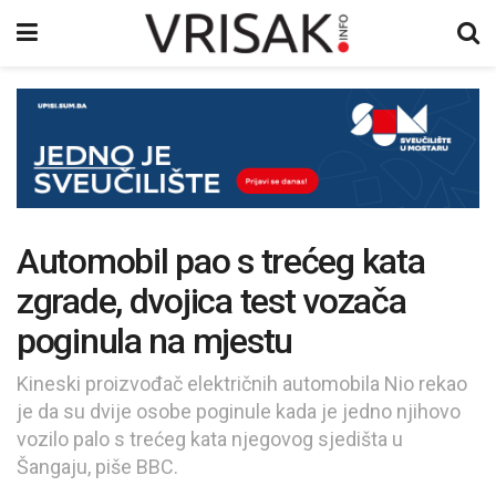
Automobil pao s trećeg kata
zgrade, dvojica test vozača
poginula na mjestu
Kineski proizvođač električnih automobila Nio rekao
je da su dvije osobe poginule kada je jedno njihovo
vozilo palo s trećeg kata njegovog sjedišta u
Šangaju, piše BBC.