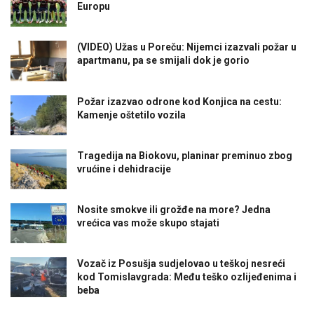
Europu
(VIDEO) Užas u Poreču: Nijemci izazvali požar u
apartmanu, pa se smijali dok je gorio
Požar izazvao odrone kod Konjica na cestu:
Kamenje oštetilo vozila
Tragedija na Biokovu, planinar preminuo zbog
vrućine i dehidracije
Nosite smokve ili grožđe na more? Jedna
vrećica vas može skupo stajati
Vozač iz Posušja sudjelovao u teškoj nesreći
kod Tomislavgrada: Među teško ozlijeđenima i
beba