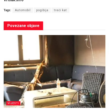
Tags:
Automobil
pogibija
treći kat
Povezane
objave
VIJESTI