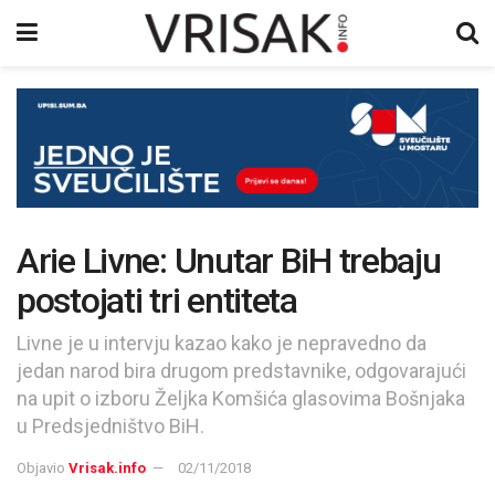
Arie Livne: Unutar BiH trebaju
postojati tri entiteta
Livne je u intervju kazao kako je nepravedno da
jedan narod bira drugom predstavnike, odgovarajući
na upit o izboru Željka Komšića glasovima Bošnjaka
u Predsjedništvo BiH.
Objavio
Vrisak.info
02/11/2018