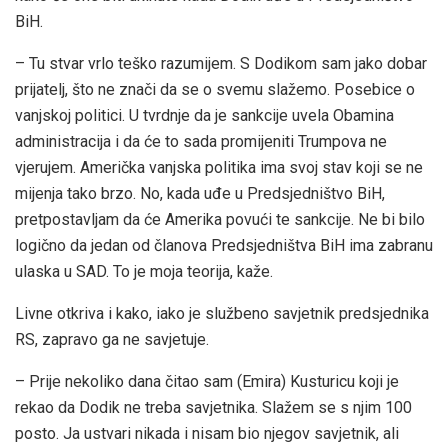
BiH.
– Tu stvar vrlo teško razumijem. S Dodikom sam jako dobar
prijatelj, što ne znači da se o svemu slažemo. Posebice o
vanjskoj politici. U tvrdnje da je sankcije uvela Obamina
administracija i da će to sada promijeniti Trumpova ne
vjerujem. Američka vanjska politika ima svoj stav koji se ne
mijenja tako brzo. No, kada uđe u Predsjedništvo BiH,
pretpostavljam da će Amerika povući te sankcije. Ne bi bilo
logično da jedan od članova Predsjedništva BiH ima zabranu
ulaska u SAD. To je moja teorija, kaže.
Livne otkriva i kako, iako je službeno savjetnik predsjednika
RS, zapravo ga ne savjetuje.
– Prije nekoliko dana čitao sam (Emira) Kusturicu koji je
rekao da Dodik ne treba savjetnika. Slažem se s njim 100
posto. Ja ustvari nikada i nisam bio njegov savjetnik, ali