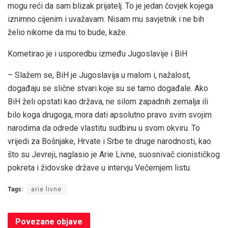
mogu reći da sam blizak prijatelj. To je jedan čovjek kojega
iznimno cijenim i uvažavam. Nisam mu savjetnik i ne bih
želio nikome da mu to bude, kaže.
Kometirao je i usporedbu između Jugoslavije i BiH
– Slažem se, BiH je Jugoslavija u malom i, nažalost,
događaju se slične stvari koje su se tamo događale. Ako
BiH želi opstati kao država, ne silom zapadnih zemalja ili
bilo koga drugoga, mora dati apsolutno pravo svim svojim
narodima da odrede vlastitu sudbinu u svom okviru. To
vrijedi za Bošnjake, Hrvate i Srbe te druge narodnosti, kao
što su Jevreji, naglasio je Arie Livne, suosnivač cionističkog
pokreta i židovske države u intervju Večernjem listu.
Tags:
arie livne
Povezane
objave