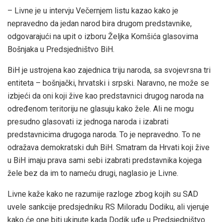
– Livne je u intervju Večernjem listu kazao kako je
nepravedno da jedan narod bira drugom predstavnike,
odgovarajući na upit o izboru Željka Komšića glasovima
Bošnjaka u Predsjedništvo BiH.
BiH je ustrojena kao zajednica triju naroda, sa svojevrsna tri
entiteta – bošnjački, hrvatski i srpski. Naravno, ne može se
izbjeći da oni koji žive kao predstavnici drugog naroda na
određenom teritoriju ne glasuju kako žele. Ali ne mogu
presudno glasovati iz jednoga naroda i izabrati
predstavnicima drugoga naroda. To je nepravedno. To ne
odražava demokratski duh BiH. Smatram da Hrvati koji žive
u BiH imaju prava sami sebi izabrati predstavnika kojega
žele bez da im to nameću drugi, naglasio je Livne.
Livne kaže kako ne razumije razloge zbog kojih su SAD
uvele sankcije predsjedniku RS Miloradu Dodiku, ali vjeruje
kako će one biti ukinute kada Dodik uđe u Predsjedništvo