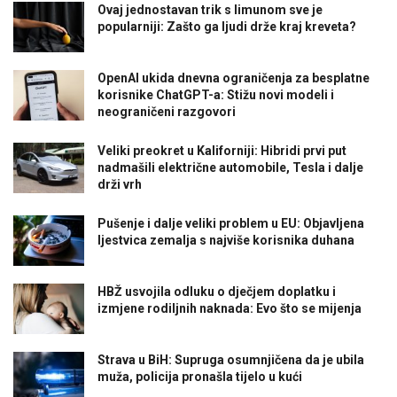
Ovaj jednostavan trik s limunom sve je
popularniji: Zašto ga ljudi drže kraj kreveta?
OpenAI ukida dnevna ograničenja za besplatne
korisnike ChatGPT-a: Stižu novi modeli i
neograničeni razgovori
Veliki preokret u Kaliforniji: Hibridi prvi put
nadmašili električne automobile, Tesla i dalje
drži vrh
Pušenje i dalje veliki problem u EU: Objavljena
ljestvica zemalja s najviše korisnika duhana
HBŽ usvojila odluku o dječjem doplatku i
izmjene rodiljnih naknada: Evo što se mijenja
Strava u BiH: Supruga osumnjičena da je ubila
muža, policija pronašla tijelo u kući