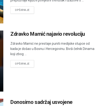
prepoznaje ključni povijesni trenutak i izazove s ...
DETAILS
OPŠIRNIJE
Zdravko Mamić najavio revoluciju
Zdravko Mamić ne prestaje puniti medijske stupce od
kada je došao u Bosnu i Hercegovinu. Bivši čelnik Dinama
koji zbog ...
DETAILS
OPŠIRNIJE
Donosimo sadržaj usvojene