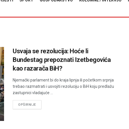
VIJESTI
SPORT
GOSPODARSTVO
KOLUMNE / INTERVJU
Usvaja se rezolucija: Hoće li
Bundestag prepoznati Izetbegovića
kao razarača BiH?
Njemački parlament bi do kraja lipnja ili početkom srpnja
trebao razmatrati i usvojiti rezoluciju o BiH koju predlažu
zastupnici vladajuće ...
DETAILS
OPŠIRNIJE