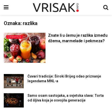
Oznaka:
razlika
Znate li u čemu je razlika između
LIFESTYLE
džema, marmelade i pekmeza?
Čuvari tradicije: Široki Brijeg odao priznanje
legendama MNL-a
Samo osam sastojaka, a svjetska slava: Torta
od šljiva koja je osvojila generacije