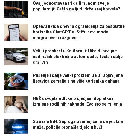
Ovaj jednostavan trik s limunom sve je
popularniji: Zašto ga ljudi drže kraj kreveta?
OpenAI ukida dnevna ograničenja za besplatne
korisnike ChatGPT-a: Stižu novi modeli i
neograničeni razgovori
Veliki preokret u Kaliforniji: Hibridi prvi put
nadmašili električne automobile, Tesla i dalje
drži vrh
Pušenje i dalje veliki problem u EU: Objavljena
ljestvica zemalja s najviše korisnika duhana
HBŽ usvojila odluku o dječjem doplatku i
izmjene rodiljnih naknada: Evo što se mijenja
Strava u BiH: Supruga osumnjičena da je ubila
muža, policija pronašla tijelo u kući