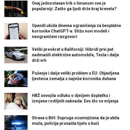
Ovaj jednostavan trik s limunom sve je
popularniji: Zašto ga ljudi drže kraj kreveta?
OpenAI ukida dnevna ograničenja za besplatne
korisnike ChatGPT-a: Stižu novi modeli i
neograničeni razgovori
Veliki preokret u Kaliforniji: Hibridi prvi put
nadmašili električne automobile, Tesla i dalje
drži vrh
Pušenje i dalje veliki problem u EU: Objavljena
ljestvica zemalja s najviše korisnika duhana
HBŽ usvojila odluku o dječjem doplatku i
izmjene rodiljnih naknada: Evo što se mijenja
Strava u BiH: Supruga osumnjičena da je ubila
muža, policija pronašla tijelo u kući