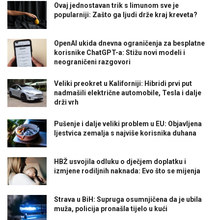
Ovaj jednostavan trik s limunom sve je
popularniji: Zašto ga ljudi drže kraj kreveta?
OpenAI ukida dnevna ograničenja za besplatne
korisnike ChatGPT-a: Stižu novi modeli i
neograničeni razgovori
Veliki preokret u Kaliforniji: Hibridi prvi put
nadmašili električne automobile, Tesla i dalje
drži vrh
Pušenje i dalje veliki problem u EU: Objavljena
ljestvica zemalja s najviše korisnika duhana
HBŽ usvojila odluku o dječjem doplatku i
izmjene rodiljnih naknada: Evo što se mijenja
Strava u BiH: Supruga osumnjičena da je ubila
muža, policija pronašla tijelo u kući